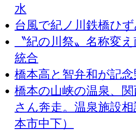
水
台風で紀ノ川鉄橋ひず
〝紀の川祭〟名称変え
統合
橋本高と智弁和が記念
橋本の山峡の温泉、関
さん奔走。温泉施設相
本市中下）