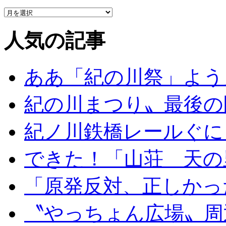
人気の記事
ああ「紀の川祭」よう
紀の川まつり〟最後の
紀ノ川鉄橋レールぐに
できた！「山荘 天の
「原発反対、正しかっ
〝やっちょん広場〟周