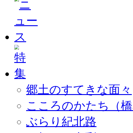
郷土のすてきな面々
こころのかたち（橋
ぶらり紀北路