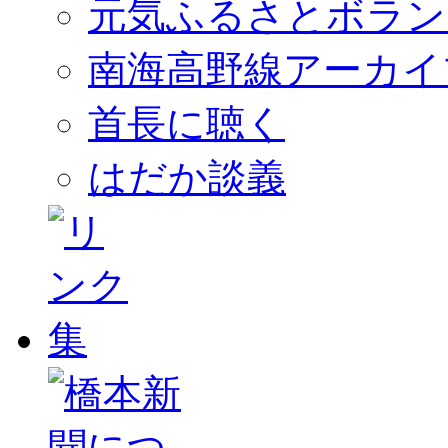
元気ふるさとボラン
南海高野線アーカイ
首長に聴く
はだか談義