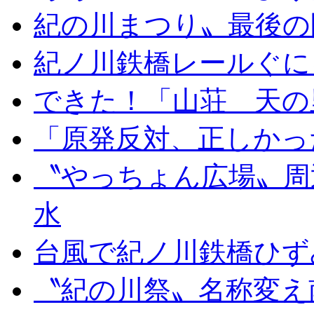
紀の川まつり〟最後の
紀ノ川鉄橋レールぐに
できた！「山荘 天の
「原発反対、正しかっ
〝やっちょん広場〟周
水
台風で紀ノ川鉄橋ひず
〝紀の川祭〟名称変え