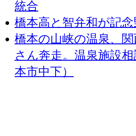
統合
橋本高と智弁和が記念
橋本の山峡の温泉、関
さん奔走。温泉施設相
本市中下）