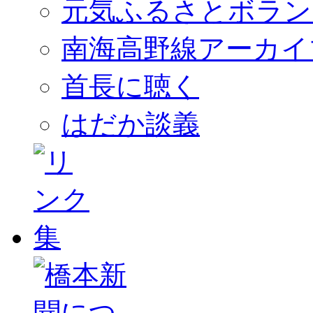
元気ふるさとボラン
南海高野線アーカイ
首長に聴く
はだか談義