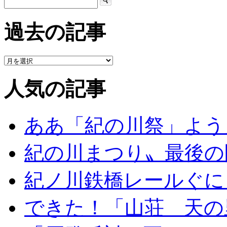
過去の記事
人気の記事
ああ「紀の川祭」よう
紀の川まつり〟最後の
紀ノ川鉄橋レールぐに
できた！「山荘 天の