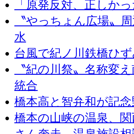
「原発反対、正しかっ
〝やっちょん広場〟周
水
台風で紀ノ川鉄橋ひず
〝紀の川祭〟名称変え
統合
橋本高と智弁和が記念
橋本の山峡の温泉、関
さん奔走。温泉施設相