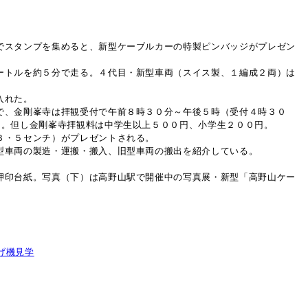
でスタンプを集めると、新型ケーブルカーの特製ピンバッジがプレゼン
ートルを約５分で走る。４代目・新型車両（スイス製、１編成２両）は
入れた。
で、金剛峯寺は拝観受付で午前８時３０分～午後５時（受付４時３０
る。但し金剛峯寺拝観料は中学生以上５００円、小学生２００円。
３・５センチ）がプレゼントされる。
型車両の製造・運搬・搬入、旧型車両の搬出を紹介している。
押印台紙。写真（下）は高野山駅で開催中の写真展・新型「高野山ケー
げ機見学