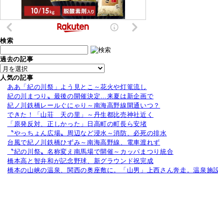
検索
過去の記事
人気の記事
ああ「紀の川祭」よう見とこ～花火や灯篭流し
紀の川まつり〟最後の開催決定…来夏は新企画で
紀ノ川鉄橋レールぐにゃり～南海高野線開通いつ？
できた！「山荘 天の里」～丹生都比売神社近く
「原発反対、正しかった」日高町の町長ら安堵
〝やっちょん広場〟周辺など浸水～消防、必死の排水
台風で紀ノ川鉄橋ひずみ～南海高野線、電車渡れず
〝紀の川祭〟名称変え南馬場で開催～カッパまつり統合
橋本高と智弁和が記念野球、新グラウンド祝完成
橋本の山峡の温泉、関西の奥座敷に。「山男」上西さん奔走。温泉施設