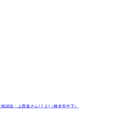
相談役・上西進さん(７３)（橋本市中下）