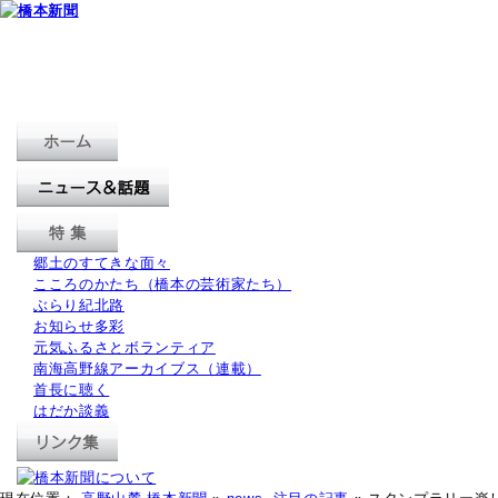
郷土のすてきな面々
こころのかたち（橋本の芸術家たち）
ぶらり紀北路
お知らせ多彩
元気ふるさとボランティア
南海高野線アーカイブス（連載）
首長に聴く
はだか談義