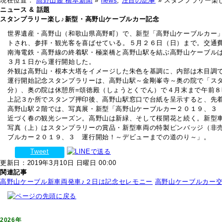
現在位置：
高野山麓 橋本新聞
»
news
,
注目の記事
» スタンプラリー楽
ニュース & 話題
スタンプラリー楽し♪新型・高野山ケーブルカー記念
世界遺産・高野山（和歌山県高野町）で、新型「高野山ケーブルカー
トされ、参拝・観光客を喜ばせている。５月２６日（日）まで。交通
南海電鉄・高野線の終着駅・極楽橋と高野山駅を結ぶ高野山ケーブル
３月１日から運行開始した。
外観は高野山・根本大塔をイメージした朱色を基調に、内部は木目調
運行開始記念スタンプラリーは、高野山駅～金剛峯寺～奥の院で「ス
分）、奥の院は休憩所=頌徳殿（しょうとくでん）で４月末まで午前
上記３か所でスタンプ押印後、高野山駅窓口で台紙を呈示すると、先
高野山駅２階では、写真展・新型「高野山ケーブルカー２０１９、３
近づく春の観光シーズン。高野山は新緑、そして桜開花と続く。新型
写真（上）はスタンプラリーの賞品・新型車両の特製ピンバッジ（非
ブルカー２０１９、３ 運行開始！～デビューまでの道のり～」。
Tweet
更新日：2019年3月10日 日曜日 00:00
関連記事
高野山ケーブル新車両発車♪２日は記念セレモニー
高野山ケーブルカー
2026年