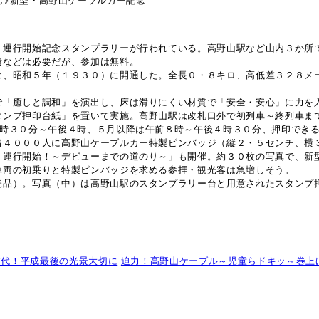
し♪新型・高野山ケーブルカー記念
」運行開始記念スタンプラリーが行われている。高野山駅など山内３か所
費などは必要だが、参加は無料。
は、昭和５年（１９３０）に開通した。全長０・８キロ、高低差３２８メ
で「癒しと調和」を演出し、床は滑りにくい材質で「安全・安心」に力を
タンプ押印台紙」を置いて実施。高野山駅は改札口外で初列車～終列車ま
８時３０分～午後４時、５月以降は午前８時～午後４時３０分、押印でき
着４０００人に高野山ケーブルカー特製ピンバッジ（縦２・５センチ、横
 運行開始！～デビューまでの道のり～」も開催。約３０枚の写真で、新
車両の初乗りと特製ピンバッジを求める参拝・観光客は急増しそう。
売品）。写真（中）は高野山駅のスタンプラリー台と用意されたスタンプ
交代！平成最後の光景大切に
迫力！高野山ケーブル～児童らドキッ～巻上