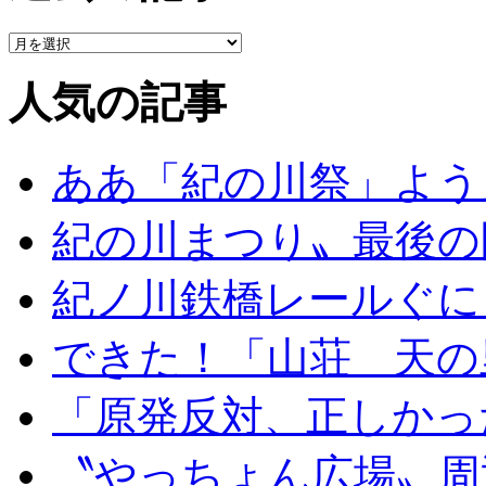
人気の記事
ああ「紀の川祭」よう
紀の川まつり〟最後の
紀ノ川鉄橋レールぐに
できた！「山荘 天の
「原発反対、正しかっ
〝やっちょん広場〟周