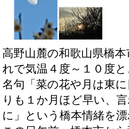
高野山麓の和歌山県橋本
れで気温４度～１０度と
名句「菜の花や月は東に
りも１か月ほど早い、言
に」という橋本情緒を漂