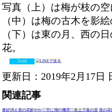
写真（上）は梅が枝の空
（中）は梅の古木を影絵
（下）は東の月、西の日
花。
Tweet
更新日：2019年2月17日 日
関連記事
黄砂消え菜の花鮮やか♡空に飛行機雲♡真土万葉の里
菜の花