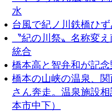
水
台風で紀ノ川鉄橋ひず
〝紀の川祭〟名称変え
統合
橋本高と智弁和が記念
橋本の山峡の温泉、関
さん奔走。温泉施設相
本市中下）