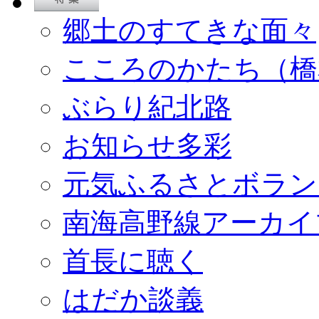
郷土のすてきな面々
こころのかたち（橋
ぶらり紀北路
お知らせ多彩
元気ふるさとボラン
南海高野線アーカイ
首長に聴く
はだか談義