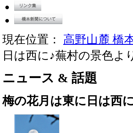
現在位置：
高野山麓 橋
日は西に♪蕪村の景色よ
ニュース & 話題
梅の花月は東に日は西に