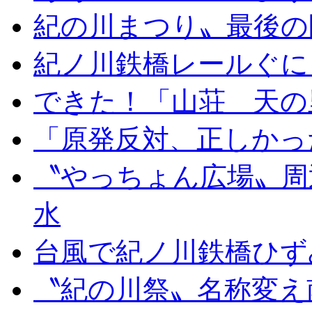
紀の川まつり〟最後の
紀ノ川鉄橋レールぐに
できた！「山荘 天の
「原発反対、正しかっ
〝やっちょん広場〟周
水
台風で紀ノ川鉄橋ひず
〝紀の川祭〟名称変え