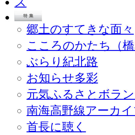
郷土のすてきな面々
こころのかたち（橋
ぶらり紀北路
お知らせ多彩
元気ふるさとボラン
南海高野線アーカイ
首長に聴く