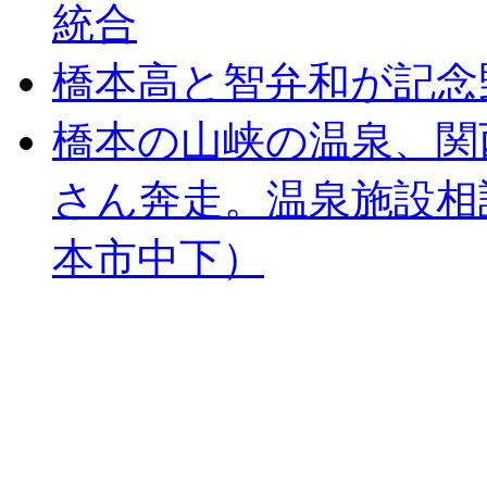
統合
橋本高と智弁和が記念
橋本の山峡の温泉、関
さん奔走。温泉施設相
本市中下）