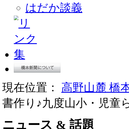
はだか談義
現在位置：
高野山麓 橋
書作り♪九度山小・児童
ニュース & 話題