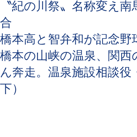
〝紀の川祭〟名称変え南
合
橋本高と智弁和が記念野
橋本の山峡の温泉、関西
ん奔走。温泉施設相談役・
下）