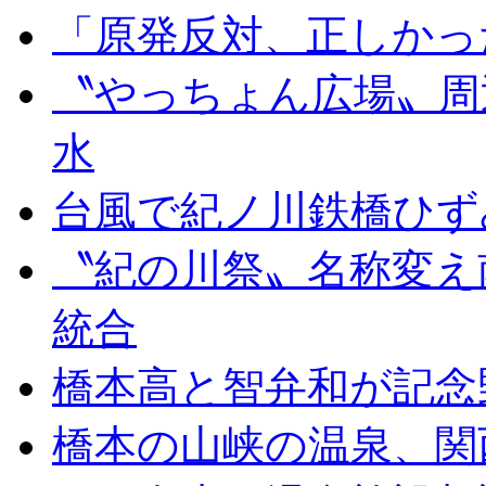
「原発反対、正しかっ
〝やっちょん広場〟周
水
台風で紀ノ川鉄橋ひず
〝紀の川祭〟名称変え
統合
橋本高と智弁和が記念
橋本の山峡の温泉、関