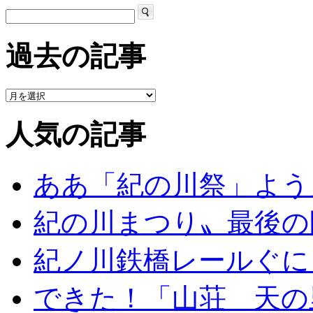
過去の記事
人気の記事
ああ「紀の川祭」よう
紀の川まつり〟最後の
紀ノ川鉄橋レールぐに
できた！「山荘 天の