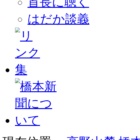
首長に聴く
はだか談義