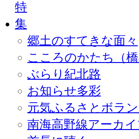
郷土のすてきな面々
こころのかたち（橋
ぶらり紀北路
お知らせ多彩
元気ふるさとボラン
南海高野線アーカイ