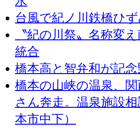
水
台風で紀ノ川鉄橋ひず
〝紀の川祭〟名称変え
統合
橋本高と智弁和が記念
橋本の山峡の温泉、関
さん奔走。温泉施設相
本市中下）