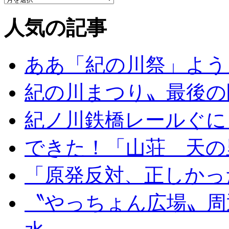
人気の記事
ああ「紀の川祭」よう
紀の川まつり〟最後の
紀ノ川鉄橋レールぐに
できた！「山荘 天の
「原発反対、正しかっ
〝やっちょん広場〟周