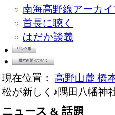
南海高野線アーカイ
首長に聴く
はだか談義
現在位置：
高野山麓 橋
松が新しく♪隅田八幡神
ニュース & 話題