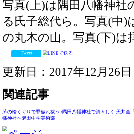
写真(上)は隅田八幡神
る氏子総代ら。写真(中
の丸木の山。写真(下)
Tweet
更新日：2017年12月26日 
関連記事
茅の輪くぐりで罪穢れ祓う♪隅田八幡神社で清々しく
天井画
幡神社へ隅田中学美術部