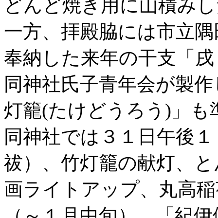
どんど焼き用に山積みし
一方、拝殿脇には市立隅
奉納した来年の干支「戌
同神社氏子青年会が製作
灯籠(たけどうろう)」
同神社では３１日午後１
祓）、竹灯籠の献灯、と
画ライトアップ、丸高稲
（～１月中旬）、「紀伊