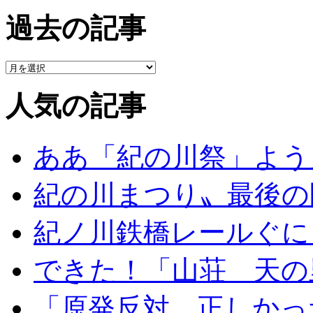
過去の記事
人気の記事
ああ「紀の川祭」よう
紀の川まつり〟最後の
紀ノ川鉄橋レールぐに
できた！「山荘 天の
「原発反対、正しかっ