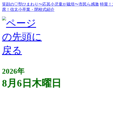
笑顔の♡型ひまわり〜応其小児童が栽培〜市民ら感激
特賞！
席！信太小卒業・閉校式紹介
2026年
8月6日木曜日