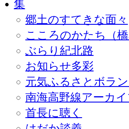
郷土のすてきな面々
こころのかたち（橋
ぶらり紀北路
お知らせ多彩
元気ふるさとボラン
南海高野線アーカイ
首長に聴く
はだか談義