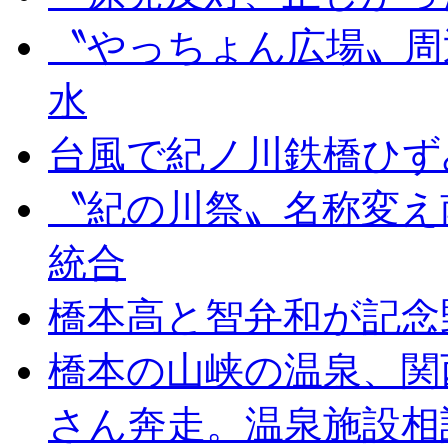
〝やっちょん広場〟周
水
台風で紀ノ川鉄橋ひず
〝紀の川祭〟名称変え
統合
橋本高と智弁和が記念
橋本の山峡の温泉、関
さん奔走。温泉施設相