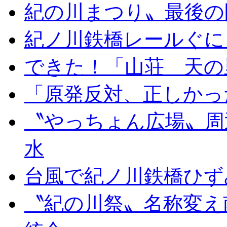
紀の川まつり〟最後の
紀ノ川鉄橋レールぐに
できた！「山荘 天の
「原発反対、正しかっ
〝やっちょん広場〟周
水
台風で紀ノ川鉄橋ひず
〝紀の川祭〟名称変え