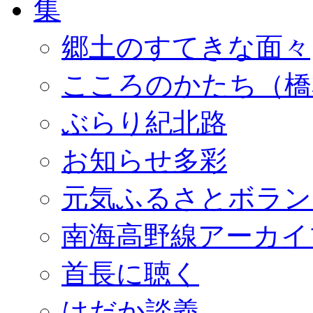
郷土のすてきな面々
こころのかたち（橋
ぶらり紀北路
お知らせ多彩
元気ふるさとボラン
南海高野線アーカイ
首長に聴く
はだか談義