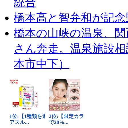
統合
橋本高と智弁和が記念
橋本の山峡の温泉、関
さん奔走。温泉施設相
本市中下）