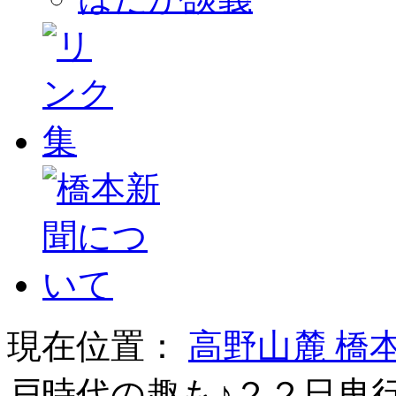
現在位置：
高野山麓 橋
戸時代の趣も♪２２日曳