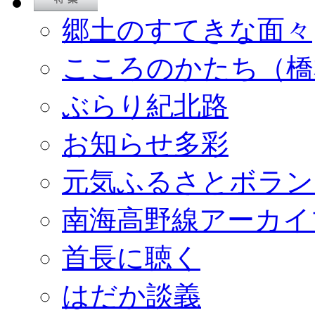
郷土のすてきな面々
こころのかたち（橋
ぶらり紀北路
お知らせ多彩
元気ふるさとボラン
南海高野線アーカイ
首長に聴く
はだか談義