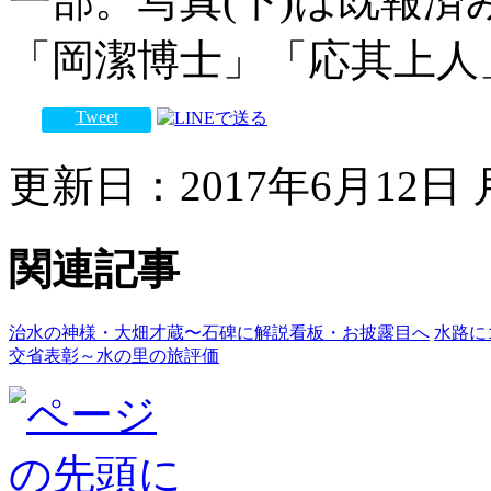
一部。写真(下)は既報
「岡潔博士」「応其上人
Tweet
更新日：2017年6月12日 月
関連記事
治水の神様・大畑才蔵〜石碑に解説看板・お披露目へ
水路に
交省表彰～水の里の旅評価