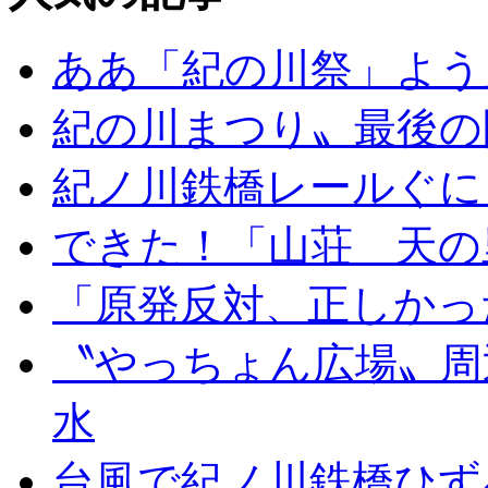
ああ「紀の川祭」よう
紀の川まつり〟最後の
紀ノ川鉄橋レールぐに
できた！「山荘 天の
「原発反対、正しかっ
〝やっちょん広場〟周
水
台風で紀ノ川鉄橋ひず