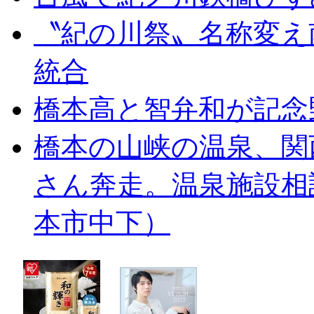
〝紀の川祭〟名称変え
統合
橋本高と智弁和が記念
橋本の山峡の温泉、関
さん奔走。温泉施設相
本市中下）