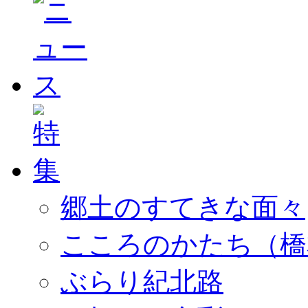
郷土のすてきな面々
こころのかたち（橋
ぶらり紀北路