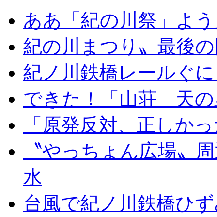
ああ「紀の川祭」よう
紀の川まつり〟最後の
紀ノ川鉄橋レールぐに
できた！「山荘 天の
「原発反対、正しかっ
〝やっちょん広場〟周
水
台風で紀ノ川鉄橋ひず