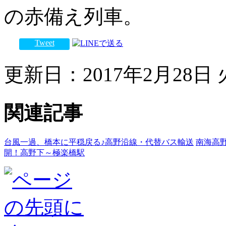
の赤備え列車。
Tweet
更新日：2017年2月28日 火
関連記事
台風一過、橋本に平穏戻る♪高野沿線・代替バス輸送
南海高
開！高野下～極楽橋駅