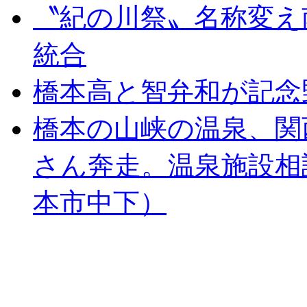
〝紀の川祭〟名称変え
統合
橋本高と智弁和が記念
橋本の山峡の温泉、関
さん奔走。温泉施設相
本市中下）