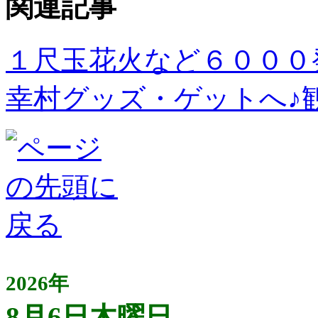
関連記事
１尺玉花火など６０００
幸村グッズ・ゲットへ♪
2026年
8月6日木曜日