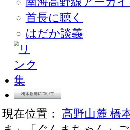
南海高野線アーカイ
首長に聴く
はだか談義
現在位置：
高野山麓 橋
ま」「ぐんまちゃん」ご