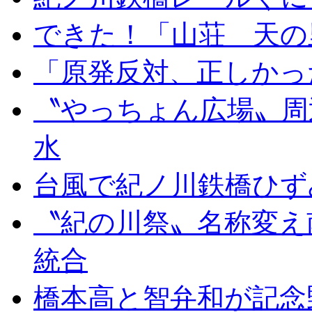
できた！「山荘 天の
「原発反対、正しかっ
〝やっちょん広場〟周
水
台風で紀ノ川鉄橋ひず
〝紀の川祭〟名称変え
統合
橋本高と智弁和が記念