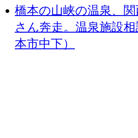
橋本の山峡の温泉、関
さん奔走。温泉施設相
本市中下）