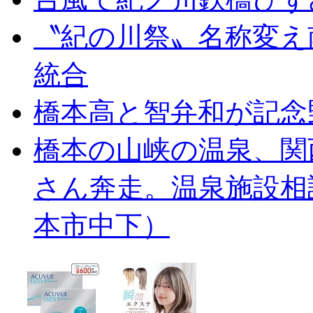
〝紀の川祭〟名称変え
統合
橋本高と智弁和が記念
橋本の山峡の温泉、関
さん奔走。温泉施設相
本市中下）