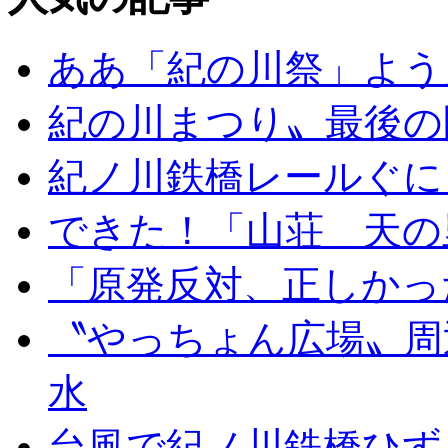
ああ「紀の川祭」よう
紀の川まつり〟最後の
紀ノ川鉄橋レールぐに
できた！「山荘 天の
「原発反対、正しかっ
〝やっちょん広場〟周
水
台風で紀ノ川鉄橋ひず