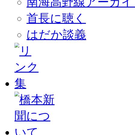
南海高野線アーカイ
首長に聴く
はだか談義