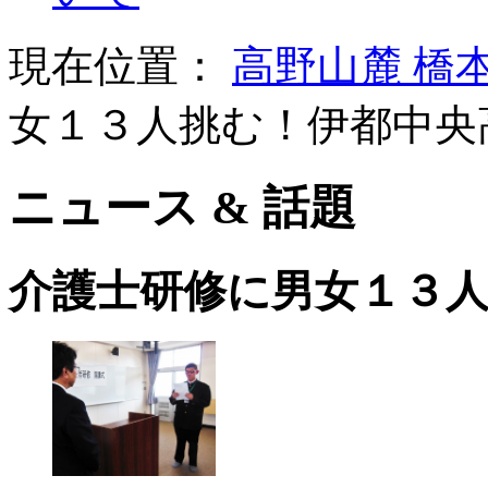
現在位置：
高野山麓 橋
女１３人挑む！伊都中央
ニュース & 話題
介護士研修に男女１３