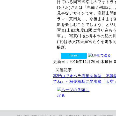
けている同市御幸辻のフォトラ
ひさお)さんは「赤備え列車は
見事なデザインです。高野山開
ラマ・真田丸…、今後ますます
影を楽しむことでしょう」と話
写真(上)は九度山駅に滑り込も
車」。写真(中)は橋本市の紀の
(下)は学文路天満宮近くを走る
撮影。
Tweet
更新日：2015年11月26日 木曜日 00
関連記事
高野山でオペラ石童丸物語…不動
てね」～極楽橋駅に昆虫箱「天空