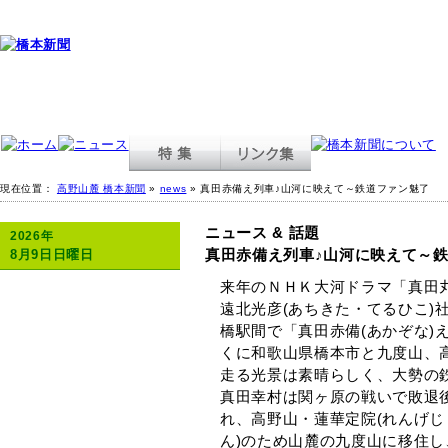
現在位置：
高野山麓 橋本新聞
»
news
» 真田赤備え列車♪山河に映えて～鉄道ファン魅了
ニュース & 話題
2026年
真田赤備え列車♪山河に映えて～
8月9日日曜日
来年のＮＨＫ大河ドラマ「真田
遠北光彦(あちきた・てるひこ)
橋駅間で「真田赤備(あかぞな)
くに和歌山県橋本市と九度山、
走る光景は素晴らしく、大勢の
真田幸村は関ヶ原の戦いで敗退後
れ、高野山・蓮華定院(れんげじ
ん)のため山麓の九度山に移住