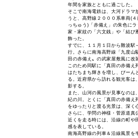
年間を家族とともに過ごした。
そこで南海電鉄は、大河ドラマ
うと、高野線２０００系車両(４
っちゅう)「赤備え」の朱色に
家・家紋の「六文銭」や「結び雁
飾った。
すでに、１１月１日から難波駅
行。さらに南海高野線「九度山
田の赤備え〟の武家屋敷風に改
このため同駅に「真田の赤備え
はたちまち輝きを増し、ぴーん
る。近府県から訪れる観光客は
影する。
また、山河の風景が見事なのは
紀の川。とくに「真田の赤備え
をゆったりと渡る光景は、深く
さらに、学問の神様・菅原道真公
近くを走る時には、沿線の町や
感を表している。
南海高野線の列車＆沿線風景を