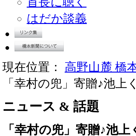
首長に聴く
はだか談義
現在位置：
高野山麓 橋
「幸村の兜」寄贈♪池上
ニュース & 話題
「幸村の兜」寄贈♪池上