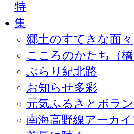
郷土のすてきな面々
こころのかたち（橋
ぶらり紀北路
お知らせ多彩
元気ふるさとボラン
南海高野線アーカイ