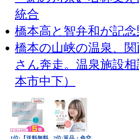
統合
橋本高と智弁和が記念
橋本の山峡の温泉、関
さん奔走。温泉施設相
本市中下）