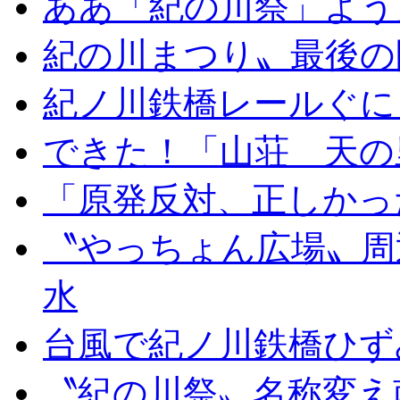
ああ「紀の川祭」よう
紀の川まつり〟最後の
紀ノ川鉄橋レールぐに
できた！「山荘 天の
「原発反対、正しかっ
〝やっちょん広場〟周
水
台風で紀ノ川鉄橋ひず
〝紀の川祭〟名称変え