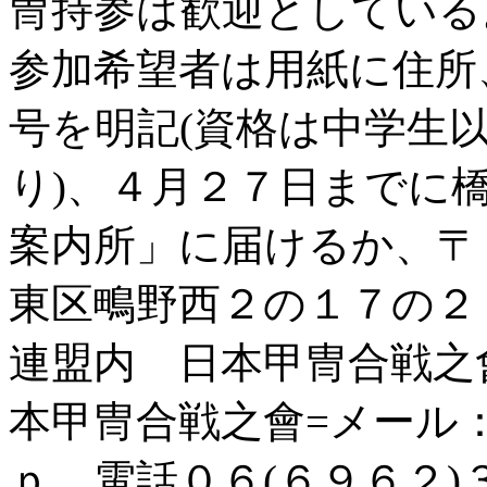
冑持参は歓迎としている
参加希望者は用紙に住所
号を明記(資格は中学生
り)、４月２７日までに
案内所」に届けるか、〒
東区鴫野西２の１７の２
連盟内 日本甲冑合戦之
本甲冑合戦之會=メール
ｐ 電話０６(６９６２)