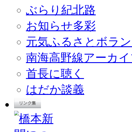
ぶらり紀北路
お知らせ多彩
元気ふるさとボラン
南海高野線アーカイ
首長に聴く
はだか談義