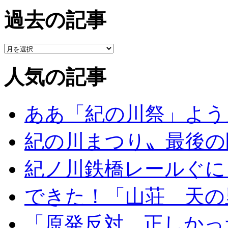
過去の記事
人気の記事
ああ「紀の川祭」よう
紀の川まつり〟最後の
紀ノ川鉄橋レールぐに
できた！「山荘 天の
「原発反対、正しかっ