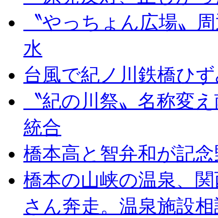
〝やっちょん広場〟周
水
台風で紀ノ川鉄橋ひず
〝紀の川祭〟名称変え
統合
橋本高と智弁和が記念
橋本の山峡の温泉、関
さん奔走。温泉施設相