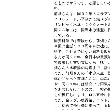
るものばかりです」と話している
料。
前畑さんは、同３２年のロサア
２００メートル平泳ぎで銀メダ
リンピック水泳・２００メート
同７８年には、国際水泳連盟に
している。
同資料館では普段から、前畑さ
今回は生誕１００周年を契機に
得て、これまでにない資料を改
さんが同２６年、全日本学童競
で優勝した古い賞状から、晩年
畑さんの水着姿の写真まで、計
また、前畑さんの「水泳人生・
体が弱かった前畑さんに、両親
や、同３１年には相次いで両親
を断念しかけたものの、母校の椙
ちの後押しにより、ロス五輪に
また、金メダル獲得後、ロンド
し、初めて飛行機に乗って、五