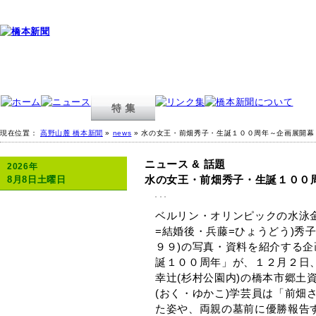
現在位置：
高野山麓 橋本新聞
»
news
» 水の女王・前畑秀子・生誕１００周年～企画展開幕
ニュース & 話題
2026年
水の女王・前畑秀子・生誕１００
8月8日土曜日
ベルリン・オリンピックの水泳
=結婚後・兵藤=ひょうどう)秀子
９９)の写真・資料を紹介する
誕１００周年」が、１２月２日
幸辻(杉村公園内)の橋本市郷土
(おく・ゆかこ)学芸員は「前畑
た姿や、両親の墓前に優勝報告