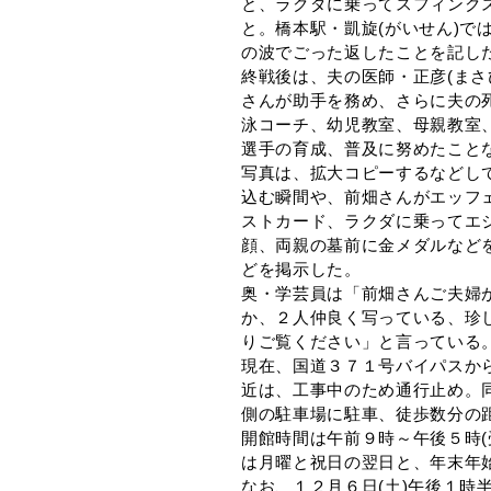
と、ラクダに乗ってスフィンク
と。橋本駅・凱旋(がいせん)で
の波でごった返したことを記し
終戦後は、夫の医師・正彦(まさ
さんが助手を務め、さらに夫の
泳コーチ、幼児教室、母親教室
選手の育成、普及に努めたこと
写真は、拡大コピーするなどし
込む瞬間や、前畑さんがエッフ
ストカード、ラクダに乗ってエ
顔、両親の墓前に金メダルなど
どを掲示した。
奥・学芸員は「前畑さんご夫婦
か、２人仲良く写っている、珍
りご覧ください」と言っている
現在、国道３７１号バイパスか
近は、工事中のため通行止め。
側の駐車場に駐車、徒歩数分の
開館時間は午前９時～午後５時(
は月曜と祝日の翌日と、年末年始
なお、１２月６日(土)午後１時