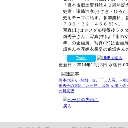
「橋本市郷土資料館４０周年記
史家・瀬崎浩孝(せざき・ひろた
史をテーマに話す。参加無料。参
７３６・３２・４６８５)へ。
写真(上)は金メダル獲得後ラク
畑秀子さん。写真(中)は「水の
年」の企画展。写真(下)は企画
畑さんや花嫁衣裳姿の前畑さん
Tweet
更新日：2014年12月3日 水曜日 00
関連記事
橋本の誇り♪前畑・古川「二人展」～郷
畑秀子の書籍「水一筋」出版
女優・佐
の川展望