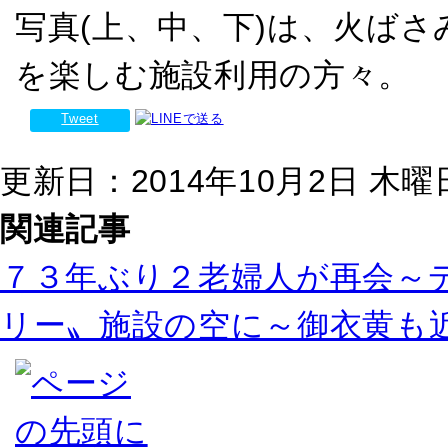
写真(上、中、下)は、火ば
を楽しむ施設利用の方々。
Tweet
更新日：2014年10月2日 木曜日 
関連記事
７３年ぶり２老婦人が再会～
リー〟施設の空に～御衣黄も