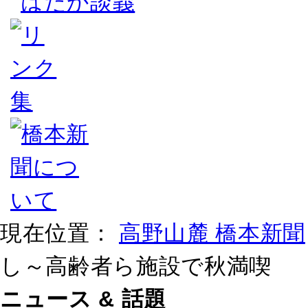
はだか談義
現在位置：
高野山麓 橋本新聞
し～高齢者ら施設で秋満喫
ニュース & 話題