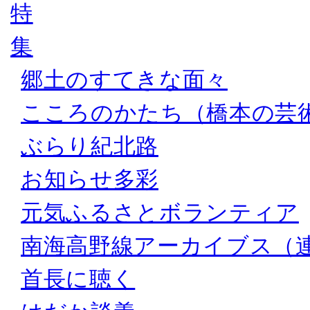
郷土のすてきな面々
こころのかたち（橋本の芸
ぶらり紀北路
お知らせ多彩
元気ふるさとボランティア
南海高野線アーカイブス（
首長に聴く