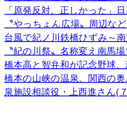
「原発反対、正しかった」日
〝やっちょん広場〟周辺など
台風で紀ノ川鉄橋ひずみ～南
〝紀の川祭〟名称変え南馬場
橋本高と智弁和が記念野球、
橋本の山峡の温泉、関西の奥
泉施設相談役・上西進さん(７