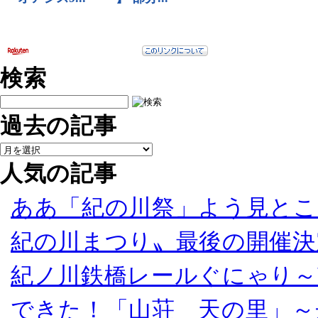
検索
過去の記事
人気の記事
ああ「紀の川祭」よう見とこ
紀の川まつり〟最後の開催決
紀ノ川鉄橋レールぐにゃり～
できた！「山荘 天の里」～