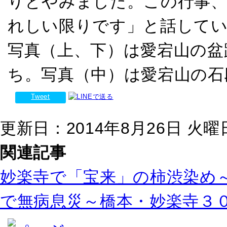
りとやみました。この行事、
れしい限りです」と話して
写真（上、下）は愛宕山の盆
ち。写真（中）は愛宕山の石
Tweet
更新日：2014年8月26日 火曜日 
関連記事
妙楽寺で「宝来」の柿渋染め
で無病息災～橋本・妙楽寺３