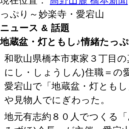
現在位置：
高野山麓 橋本新聞
っぷり～妙楽寺・愛宕山
ニュース & 話題
地蔵盆・灯ともし♪情緒たっ
和歌山県橋本市東家３丁目の
にし・しょうしん)住職＝の
愛宕山で「地蔵盆・灯ともし
や見物人でにぎわった。
地元有志約８０人でつくる「