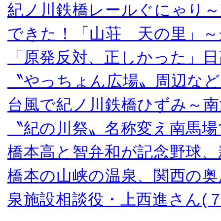
紀ノ川鉄橋レールぐにゃり～
できた！「山荘 天の里」～
「原発反対、正しかった」日
〝やっちょん広場〟周辺など
台風で紀ノ川鉄橋ひずみ～南
〝紀の川祭〟名称変え南馬場
橋本高と智弁和が記念野球、
橋本の山峡の温泉、関西の奥
泉施設相談役・上西進さん(７