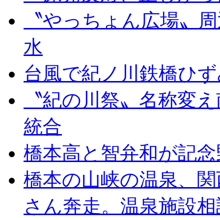
〝やっちょん広場〟周
水
台風で紀ノ川鉄橋ひず
〝紀の川祭〟名称変え
統合
橋本高と智弁和が記念
橋本の山峡の温泉、関
さん奔走。温泉施設相