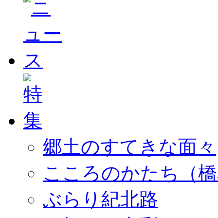
郷土のすてきな面々
こころのかたち（橋
ぶらり紀北路