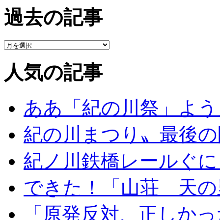
過去の記事
人気の記事
ああ「紀の川祭」よう
紀の川まつり〟最後の
紀ノ川鉄橋レールぐに
できた！「山荘 天の
「原発反対、正しかっ