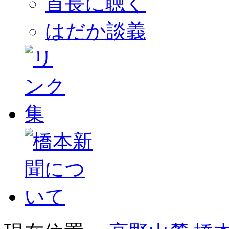
首長に聴く
はだか談義