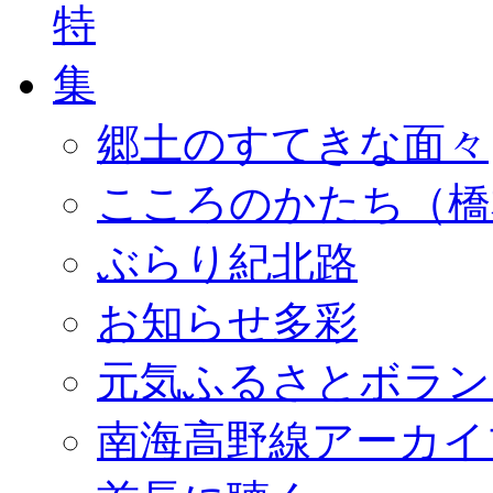
郷土のすてきな面々
こころのかたち（橋
ぶらり紀北路
お知らせ多彩
元気ふるさとボラン
南海高野線アーカイ