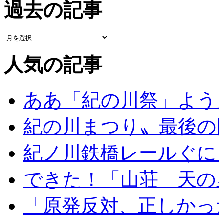
過去の記事
人気の記事
ああ「紀の川祭」よう
紀の川まつり〟最後の
紀ノ川鉄橋レールぐに
できた！「山荘 天の
「原発反対、正しかっ