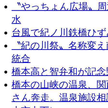
〝やっちょん広場〟周
水
台風で紀ノ川鉄橋ひず
〝紀の川祭〟名称変え
統合
橋本高と智弁和が記念
橋本の山峡の温泉、関
さん奔走。温泉施設相