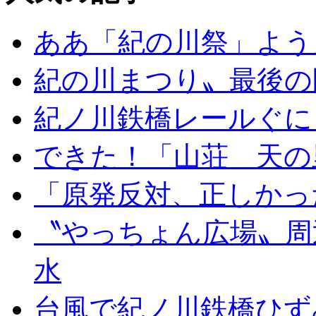
ああ「紀の川祭」よう
紀の川まつり〟最後の
紀ノ川鉄橋レールぐに
できた！「山荘 天の
「原発反対、正しかっ
〝やっちょん広場〟周
水
台風で紀ノ川鉄橋ひず