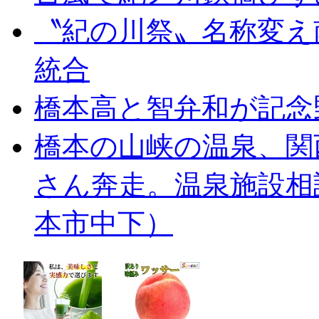
〝紀の川祭〟名称変え
統合
橋本高と智弁和が記念
橋本の山峡の温泉、関
さん奔走。温泉施設相
本市中下）