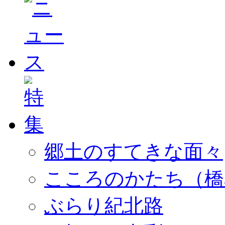
郷土のすてきな面々
こころのかたち（橋
ぶらり紀北路