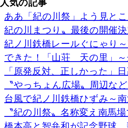
人気の記事
ああ「紀の川祭」よう見とこ
紀の川まつり〟最後の開催決
紀ノ川鉄橋レールぐにゃり～
できた！「山荘 天の里」～
「原発反対、正しかった」日
〝やっちょん広場〟周辺など
台風で紀ノ川鉄橋ひずみ～南
〝紀の川祭〟名称変え南馬場
橋本高と智弁和が記念野球、