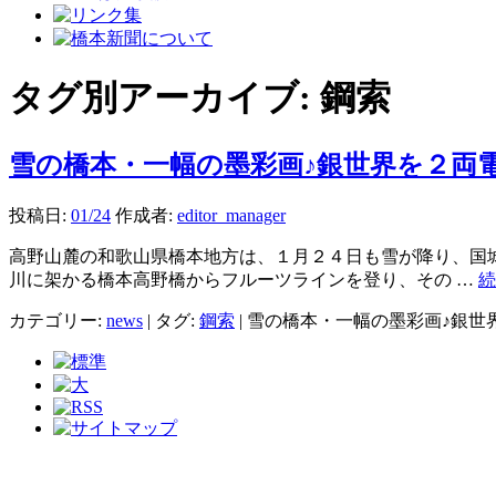
タグ別アーカイブ:
鋼索
雪の橋本・一幅の墨彩画♪銀世界を２両
投稿日:
01/24
作成者:
editor_manager
高野山麓の和歌山県橋本地方は、１月２４日も雪が降り、国城
川に架かる橋本高野橋からフルーツラインを登り、その …
カテゴリー:
news
|
タグ:
鋼索
|
雪の橋本・一幅の墨彩画♪銀世