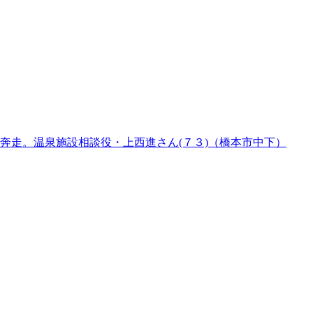
奔走。温泉施設相談役・上西進さん(７３)（橋本市中下）