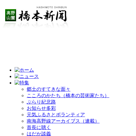
郷土のすてきな面々
こころのかたち（橋本の芸術家たち）
ぶらり紀北路
お知らせ多彩
元気ふるさとボランティア
南海高野線アーカイブス（連載）
首長に聴く
はだか談義