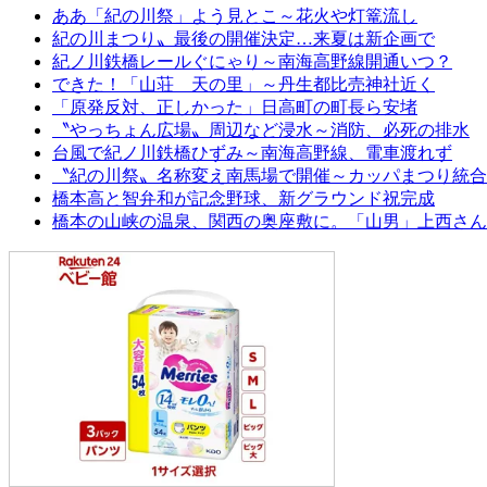
ああ「紀の川祭」よう見とこ～花火や灯篭流し
紀の川まつり〟最後の開催決定…来夏は新企画で
紀ノ川鉄橋レールぐにゃり～南海高野線開通いつ？
できた！「山荘 天の里」～丹生都比売神社近く
「原発反対、正しかった」日高町の町長ら安堵
〝やっちょん広場〟周辺など浸水～消防、必死の排水
台風で紀ノ川鉄橋ひずみ～南海高野線、電車渡れず
〝紀の川祭〟名称変え南馬場で開催～カッパまつり統合
橋本高と智弁和が記念野球、新グラウンド祝完成
橋本の山峡の温泉、関西の奥座敷に。「山男」上西さん