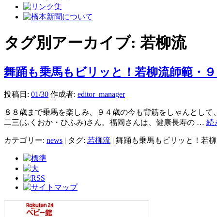
タグ別アーカイブ:
若柳流
舞踊も乗馬もビリッと！若柳流師範・９
投稿日:
01/30
作成者:
editor_manager
８８歳まで乗馬を楽しみ、９４歳の今も背筋をしゃんとして、
二三(ふくおか・ひふみ)さん。福岡さんは、健康長寿の …
続
カテゴリー:
news
|
タグ:
若柳流
|
舞踊も乗馬もビリッと！若柳