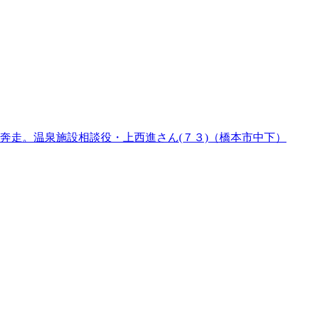
奔走。温泉施設相談役・上西進さん(７３)（橋本市中下）