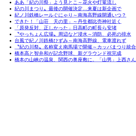
ああ「紀の川祭」よう見とこ～花火や灯篭流し
紀の川まつり〟最後の開催決定…来夏は新企画で
紀ノ川鉄橋レールぐにゃり～南海高野線開通いつ？
できた！「山荘 天の里」～丹生都比売神社近く
「原発反対、正しかった」日高町の町長ら安堵
〝やっちょん広場〟周辺など浸水～消防、必死の排水
台風で紀ノ川鉄橋ひずみ～南海高野線、電車渡れず
〝紀の川祭〟名称変え南馬場で開催～カッパまつり統合
橋本高と智弁和が記念野球、新グラウンド祝完成
橋本の山峡の温泉、関西の奥座敷に。「山男」上西さん