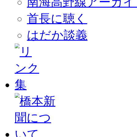
南海高野線アーカイ
首長に聴く
はだか談義