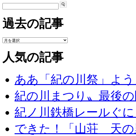
過去の記事
人気の記事
ああ「紀の川祭」よう
紀の川まつり〟最後の
紀ノ川鉄橋レールぐに
できた！「山荘 天の