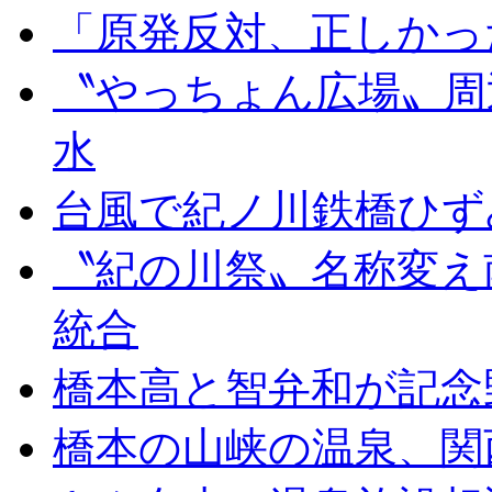
「原発反対、正しかっ
〝やっちょん広場〟周
水
台風で紀ノ川鉄橋ひず
〝紀の川祭〟名称変え
統合
橋本高と智弁和が記念
橋本の山峡の温泉、関