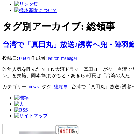
タグ別アーカイブ:
総領事
台湾で「真田丸」放送♪誘客へ兜・陣羽
投稿日:
03/04
作成者:
editor_manager
昨年人気を呼んだＮＨＫ大河ドラマ「真田丸」が今、台湾で
ン」を実施。岡本章(おかもと・あきら)町長は「台湾の人た 
カテゴリー:
news
|
タグ:
総領事
|
台湾で「真田丸」放送♪誘客