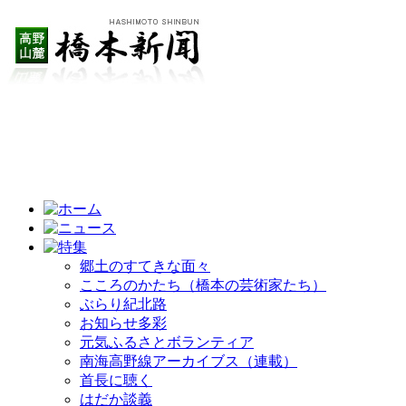
郷土のすてきな面々
こころのかたち（橋本の芸術家たち）
ぶらり紀北路
お知らせ多彩
元気ふるさとボランティア
南海高野線アーカイブス（連載）
首長に聴く
はだか談義