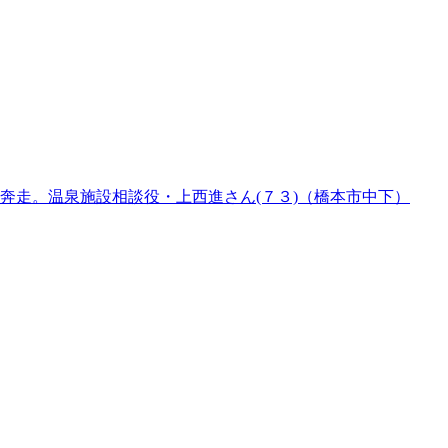
奔走。温泉施設相談役・上西進さん(７３)（橋本市中下）