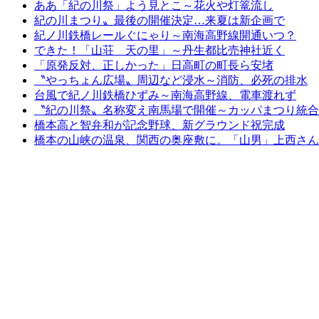
ああ「紀の川祭」よう見とこ～花火や灯篭流し
紀の川まつり〟最後の開催決定…来夏は新企画で
紀ノ川鉄橋レールぐにゃり～南海高野線開通いつ？
できた！「山荘 天の里」～丹生都比売神社近く
「原発反対、正しかった」日高町の町長ら安堵
〝やっちょん広場〟周辺など浸水～消防、必死の排水
台風で紀ノ川鉄橋ひずみ～南海高野線、電車渡れず
〝紀の川祭〟名称変え南馬場で開催～カッパまつり統合
橋本高と智弁和が記念野球、新グラウンド祝完成
橋本の山峡の温泉、関西の奥座敷に。「山男」上西さん