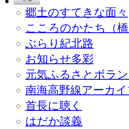
郷土のすてきな面々
こころのかたち（橋
ぶらり紀北路
お知らせ多彩
元気ふるさとボラン
南海高野線アーカイ
首長に聴く
はだか談義