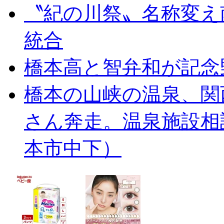
〝紀の川祭〟名称変え
統合
橋本高と智弁和が記念
橋本の山峡の温泉、関
さん奔走。温泉施設相
本市中下）