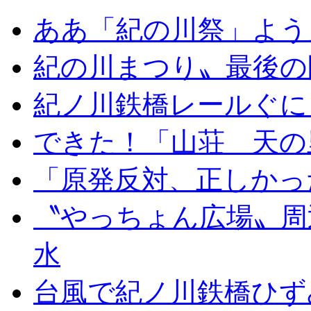
ああ「紀の川祭」よう
紀の川まつり〟最後の
紀ノ川鉄橋レールぐに
できた！「山荘 天の
「原発反対、正しかっ
〝やっちょん広場〟周
水
台風で紀ノ川鉄橋ひず