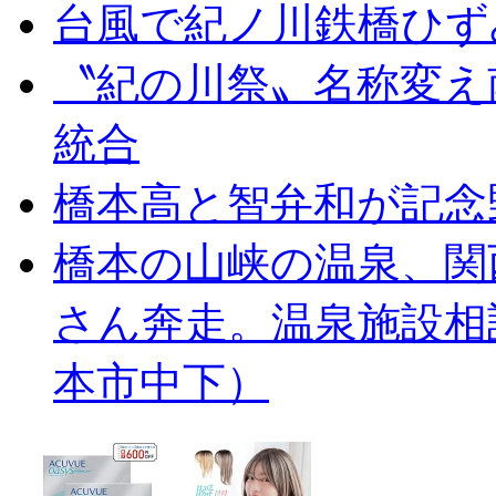
台風で紀ノ川鉄橋ひず
〝紀の川祭〟名称変え
統合
橋本高と智弁和が記念
橋本の山峡の温泉、関
さん奔走。温泉施設相
本市中下）