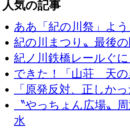
人気の記事
ああ「紀の川祭」よう
紀の川まつり〟最後の
紀ノ川鉄橋レールぐに
できた！「山荘 天の
「原発反対、正しかっ
〝やっちょん広場〟周
水