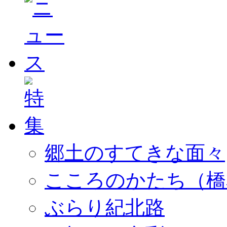
郷土のすてきな面々
こころのかたち（橋
ぶらり紀北路