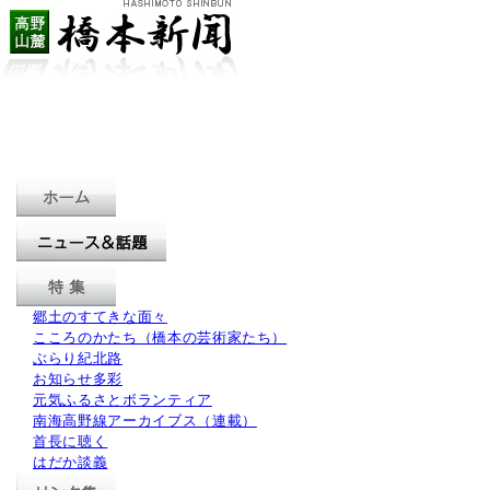
郷土のすてきな面々
こころのかたち（橋本の芸術家たち）
ぶらり紀北路
お知らせ多彩
元気ふるさとボランティア
南海高野線アーカイブス（連載）
首長に聴く
はだか談義