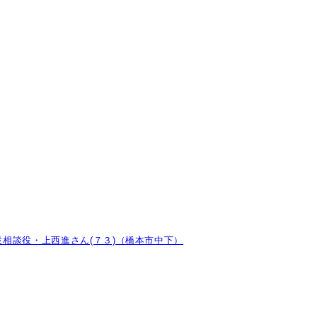
相談役・上西進さん(７３)（橋本市中下）