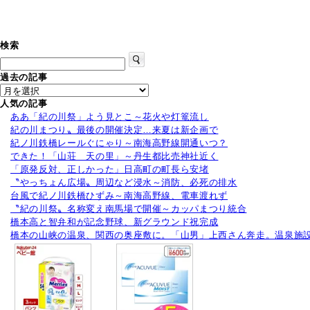
空
で
特
産
検索
品
の
過去の記事
祭
典
人気の記事
は
ああ「紀の川祭」よう見とこ～花火や灯篭流し
紀の川まつり〟最後の開催決定…来夏は新企画で
紀ノ川鉄橋レールぐにゃり～南海高野線開通いつ？
できた！「山荘 天の里」～丹生都比売神社近く
「原発反対、正しかった」日高町の町長ら安堵
〝やっちょん広場〟周辺など浸水～消防、必死の排水
台風で紀ノ川鉄橋ひずみ～南海高野線、電車渡れず
〝紀の川祭〟名称変え南馬場で開催～カッパまつり統合
橋本高と智弁和が記念野球、新グラウンド祝完成
橋本の山峡の温泉、関西の奥座敷に。「山男」上西さん奔走。温泉施設