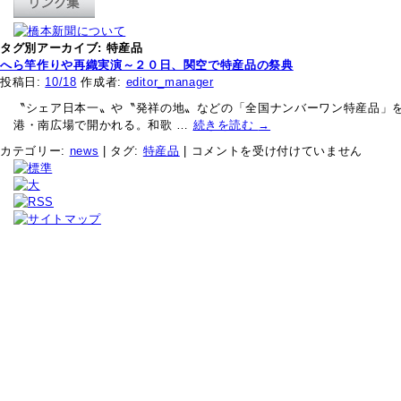
タグ別アーカイブ:
特産品
へら竿作りや再織実演～２０日、関空で特産品の祭典
投稿日:
10/18
作成者:
editor_manager
〝シェア日本一〟や〝発祥の地〟などの「全国ナンバーワン特産品」を
港・南広場で開かれる。和歌 …
続きを読む
→
へ
カテゴリー:
news
|
タグ:
特産品
|
コメントを受け付けていません
ら
竿
作
り
や
再
織
実
演
～
２
０
日、
関