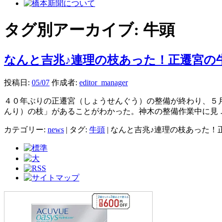
タグ別アーカイブ:
牛頭
なんと吉兆♪連理の枝あった！正遷宮の
投稿日:
05/07
作成者:
editor_manager
４０年ぶりの正遷宮（しょうせんぐう）の整備が終わり、５
んり）の枝」があることがわかった。神木の整備作業中に見
カテゴリー:
news
|
タグ:
牛頭
|
なんと吉兆♪連理の枝あった！