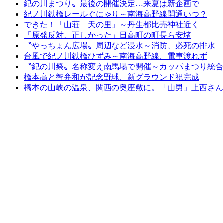
紀の川まつり〟最後の開催決定…来夏は新企画で
紀ノ川鉄橋レールぐにゃり～南海高野線開通いつ？
できた！「山荘 天の里」～丹生都比売神社近く
「原発反対、正しかった」日高町の町長ら安堵
〝やっちょん広場〟周辺など浸水～消防、必死の排水
台風で紀ノ川鉄橋ひずみ～南海高野線、電車渡れず
〝紀の川祭〟名称変え南馬場で開催～カッパまつり統合
橋本高と智弁和が記念野球、新グラウンド祝完成
橋本の山峡の温泉、関西の奥座敷に。「山男」上西さん