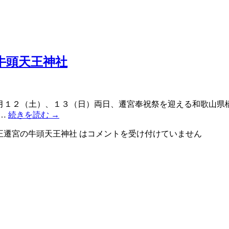
牛頭天王神社
月１２（土）、１３（日）両日、遷宮奉祝祭を迎える和歌山県
 …
続きを読む
→
正遷宮の牛頭天王神社 は
コメントを受け付けていません