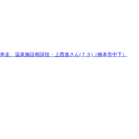
奔走。温泉施設相談役・上西進さん(７３)（橋本市中下）