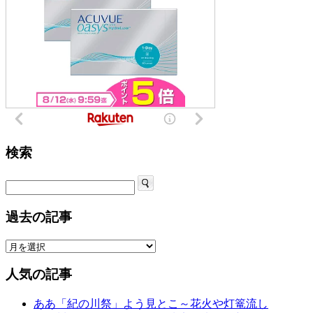
検索
過去の記事
人気の記事
ああ「紀の川祭」よう見とこ～花火や灯篭流し