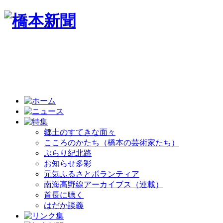
郷土のすてきな面々
こころのかたち（橋本の芸術家たち）
ぶらり紀北路
お知らせ多彩
元気ふるさとボランティア
南海高野線アーカイブス（連載）
首長に聴く
はだか談義