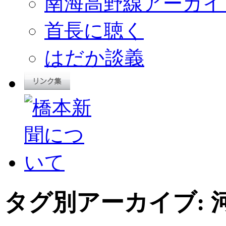
南海高野線アーカイ
首長に聴く
はだか談義
タグ別アーカイブ: