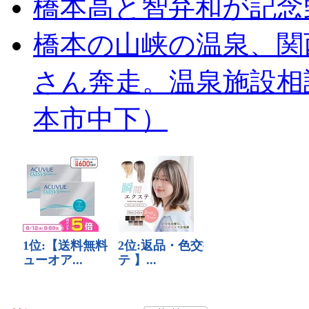
橋本高と智弁和が記念
橋本の山峡の温泉、関
さん奔走。温泉施設相
本市中下）