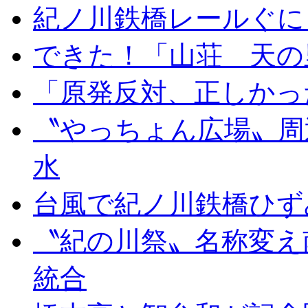
紀ノ川鉄橋レールぐに
できた！「山荘 天の
「原発反対、正しかっ
〝やっちょん広場〟周
水
台風で紀ノ川鉄橋ひず
〝紀の川祭〟名称変え
統合