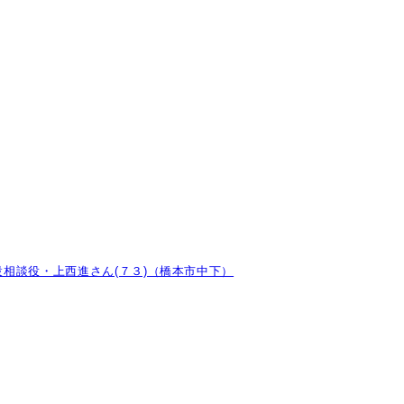
相談役・上西進さん(７３)（橋本市中下）