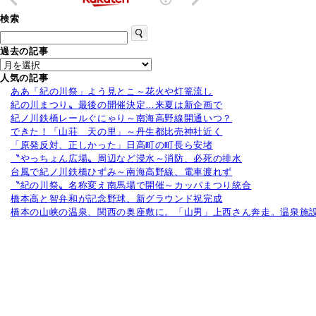
れ
ら
検索
楽
し
過去の記事
む
は
人気の記事
ああ「紀の川祭」よう見とこ～花火や灯篭流し
紀の川まつり〟最後の開催決定…来夏は新企画で
紀ノ川鉄橋レールぐにゃり～南海高野線開通いつ？
できた！「山荘 天の里」～丹生都比売神社近く
「原発反対、正しかった」日高町の町長ら安堵
〝やっちょん広場〟周辺など浸水～消防、必死の排水
台風で紀ノ川鉄橋ひずみ～南海高野線、電車渡れず
〝紀の川祭〟名称変え南馬場で開催～カッパまつり統合
橋本高と智弁和が記念野球、新グラウンド祝完成
橋本の山峡の温泉、関西の奥座敷に。「山男」上西さん奔走。温泉施設