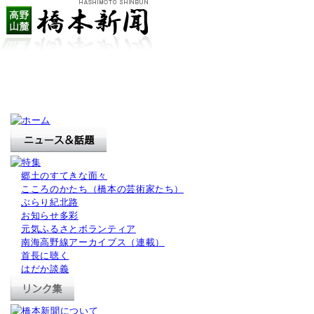
郷土のすてきな面々
こころのかたち（橋本の芸術家たち）
ぶらり紀北路
お知らせ多彩
元気ふるさとボランティア
南海高野線アーカイブス（連載）
首長に聴く
はだか談義