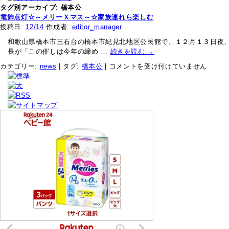
タグ別アーカイブ:
橋本公
電飾点灯☆～メリーＸマス～☆家族連れら楽しむ
投稿日:
12/14
作成者:
editor_manager
和歌山県橋本市三石台の橋本市紀見北地区公民館で、１２月１３日夜、
長が「この催しは今年の締め …
続きを読む
→
電
カテゴリー:
news
|
タグ:
橋本公
|
コメントを受け付けていません
飾
点
灯
☆
～
メ
リ
ー
Ｘ
マ
ス
～
☆
家
族
連