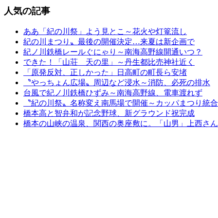
人気の記事
ああ「紀の川祭」よう見とこ～花火や灯篭流し
紀の川まつり〟最後の開催決定…来夏は新企画で
紀ノ川鉄橋レールぐにゃり～南海高野線開通いつ？
できた！「山荘 天の里」～丹生都比売神社近く
「原発反対、正しかった」日高町の町長ら安堵
〝やっちょん広場〟周辺など浸水～消防、必死の排水
台風で紀ノ川鉄橋ひずみ～南海高野線、電車渡れず
〝紀の川祭〟名称変え南馬場で開催～カッパまつり統合
橋本高と智弁和が記念野球、新グラウンド祝完成
橋本の山峡の温泉、関西の奥座敷に。「山男」上西さん