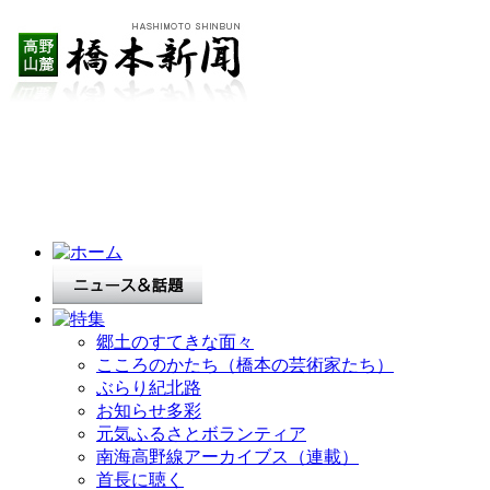
郷土のすてきな面々
こころのかたち（橋本の芸術家たち）
ぶらり紀北路
お知らせ多彩
元気ふるさとボランティア
南海高野線アーカイブス（連載）
首長に聴く