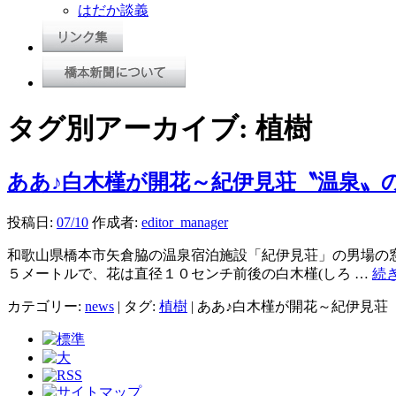
はだか談義
タグ別アーカイブ:
植樹
ああ♪白木槿が開花～紀伊見荘〝温泉〟
投稿日:
07/10
作成者:
editor_manager
和歌山県橋本市矢倉脇の温泉宿泊施設「紀伊見荘」の男場の窓
５メートルで、花は直径１０センチ前後の白木槿(しろ …
続
カテゴリー:
news
|
タグ:
植樹
|
ああ♪白木槿が開花～紀伊見荘