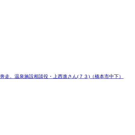
奔走。温泉施設相談役・上西進さん(７３)（橋本市中下）