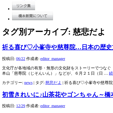
タグ別アーカイブ:
慈悲だよ
祈る喜び♡小峯寺や慈尊院…日本の歴史
投稿日:
06/22
作成者:
editor_manager
文化庁が各地域の有形・無形の文化財をストーリーでつなぐ「
本山「慈尊院（じそんいん）」などが、６月２１日（日 …
カテゴリー:
news
|
タグ:
慈悲だよ
|
祈る喜び♡小峯寺や慈尊院
初雪きれいに♪山茶花やゴンちゃん～橋
投稿日:
12/29
作成者:
editor_manager