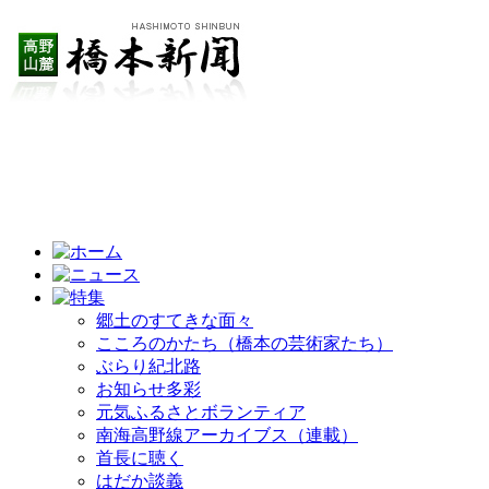
郷土のすてきな面々
こころのかたち（橋本の芸術家たち）
ぶらり紀北路
お知らせ多彩
元気ふるさとボランティア
南海高野線アーカイブス（連載）
首長に聴く
はだか談義