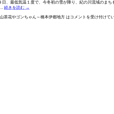
８日、最低気温１度で、今冬初の雪が降り、紀の川流域のまちも
 …
続きを読む
→
♪山茶花やゴンちゃん～橋本伊都地方 は
コメントを受け付けて