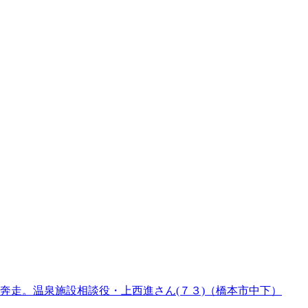
奔走。温泉施設相談役・上西進さん(７３)（橋本市中下）