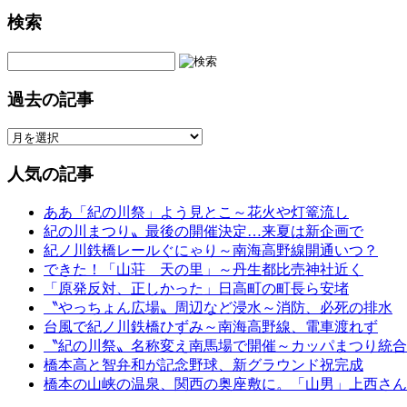
検索
過去の記事
人気の記事
ああ「紀の川祭」よう見とこ～花火や灯篭流し
紀の川まつり〟最後の開催決定…来夏は新企画で
紀ノ川鉄橋レールぐにゃり～南海高野線開通いつ？
できた！「山荘 天の里」～丹生都比売神社近く
「原発反対、正しかった」日高町の町長ら安堵
〝やっちょん広場〟周辺など浸水～消防、必死の排水
台風で紀ノ川鉄橋ひずみ～南海高野線、電車渡れず
〝紀の川祭〟名称変え南馬場で開催～カッパまつり統合
橋本高と智弁和が記念野球、新グラウンド祝完成
橋本の山峡の温泉、関西の奥座敷に。「山男」上西さん