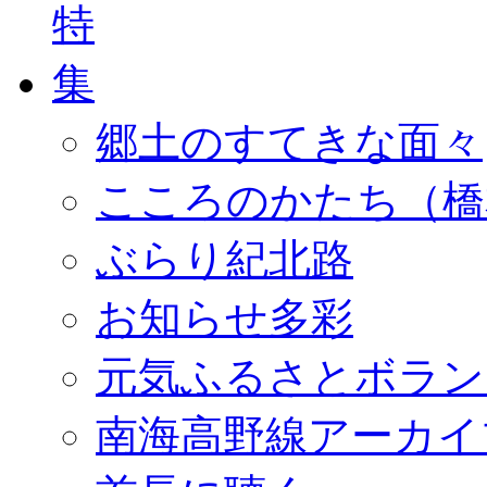
郷土のすてきな面々
こころのかたち（橋
ぶらり紀北路
お知らせ多彩
元気ふるさとボラン
南海高野線アーカイ