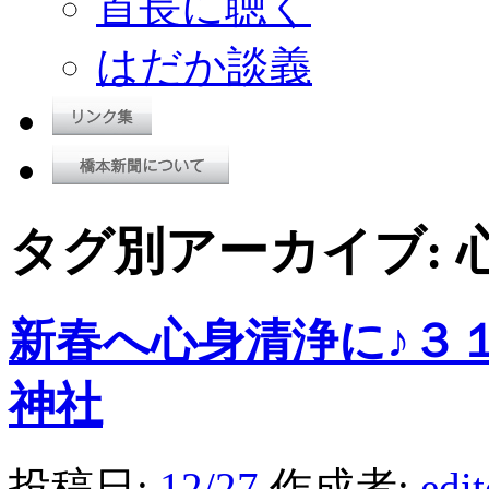
首長に聴く
はだか談義
タグ別アーカイブ:
新春へ心身清浄に♪３
神社
投稿日:
12/27
作成者:
edi