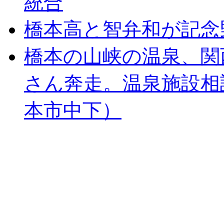
統合
橋本高と智弁和が記念
橋本の山峡の温泉、関
さん奔走。温泉施設相
本市中下）