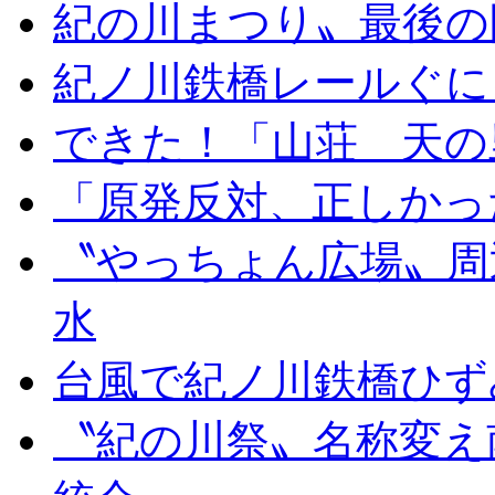
紀の川まつり〟最後の
紀ノ川鉄橋レールぐに
できた！「山荘 天の
「原発反対、正しかっ
〝やっちょん広場〟周
水
台風で紀ノ川鉄橋ひず
〝紀の川祭〟名称変え