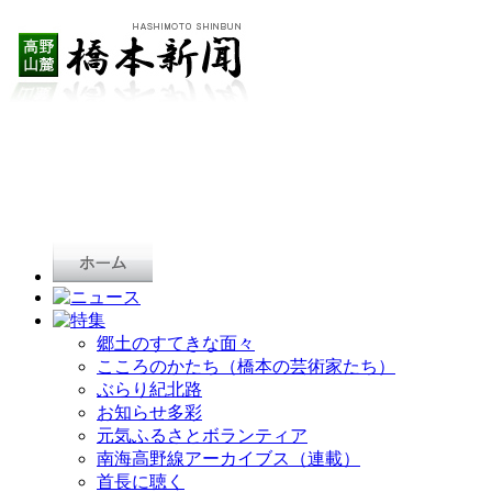
郷土のすてきな面々
こころのかたち（橋本の芸術家たち）
ぶらり紀北路
お知らせ多彩
元気ふるさとボランティア
南海高野線アーカイブス（連載）
首長に聴く