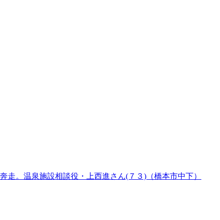
奔走。温泉施設相談役・上西進さん(７３)（橋本市中下）