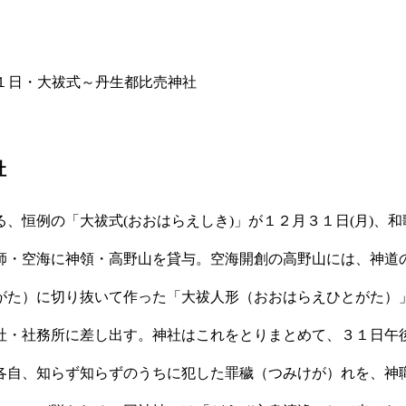
３１日・大祓式～丹生都比売神社
社
、恒例の「大祓式(おおはらえしき)」が１２月３１日(月)、和
師・空海に神領・高野山を貸与。空海開創の高野山には、神道の
がた）に切り抜いて作った「大祓人形（おおはらえひとがた）
社・社務所に差し出す。神社はこれをとりまとめて、３１日午
各自、知らず知らずのうちに犯した罪穢（つみけが）れを、神