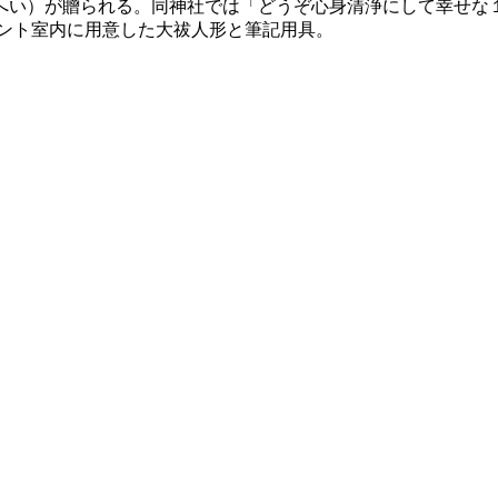
へい）が贈られる。同神社では「どうぞ心身清浄にして幸せな
テント室内に用意した大祓人形と筆記用具。