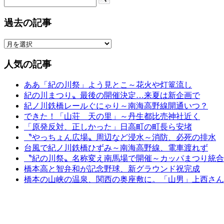
過去の記事
人気の記事
ああ「紀の川祭」よう見とこ～花火や灯篭流し
紀の川まつり〟最後の開催決定…来夏は新企画で
紀ノ川鉄橋レールぐにゃり～南海高野線開通いつ？
できた！「山荘 天の里」～丹生都比売神社近く
「原発反対、正しかった」日高町の町長ら安堵
〝やっちょん広場〟周辺など浸水～消防、必死の排水
台風で紀ノ川鉄橋ひずみ～南海高野線、電車渡れず
〝紀の川祭〟名称変え南馬場で開催～カッパまつり統合
橋本高と智弁和が記念野球、新グラウンド祝完成
橋本の山峡の温泉、関西の奥座敷に。「山男」上西さん