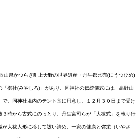
歌山県かつらぎ町上天野の世界遺産・丹生都比売(にうつひめ)
「御社(みやしろ)」があり、同神社の伝統儀式には、高野山
」で、同神社境内のテント室に用意し、１２月３０日まで受け
後３時から古式にのっとり、丹生宮司らが「大祓式」を執り行
職が大祓人形に移して祓い清め、一家の健康と弥栄（いやさ