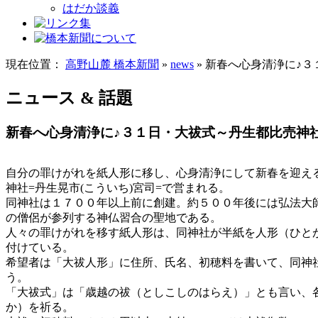
はだか談義
現在位置：
高野山麓 橋本新聞
»
news
» 新春へ心身清浄に♪
ニュース & 話題
新春へ心身清浄に♪３１日・大祓式～丹生都比売神
自分の罪けがれを紙人形に移し、心身清浄にして新春を迎える
神社=丹生晃市(こういち)宮司=で営まれる。
同神社は１７００年以上前に創建。約５００年後には弘法大
の僧侶が参列する神仏習合の聖地である。
人々の罪けがれを移す紙人形は、同神社が半紙を人形（ひと
付けている。
希望者は「大祓人形」に住所、氏名、初穂料を書いて、同神
う。
「大祓式」は「歳越の祓（としこしのはらえ）」とも言い、
か）を祈る。