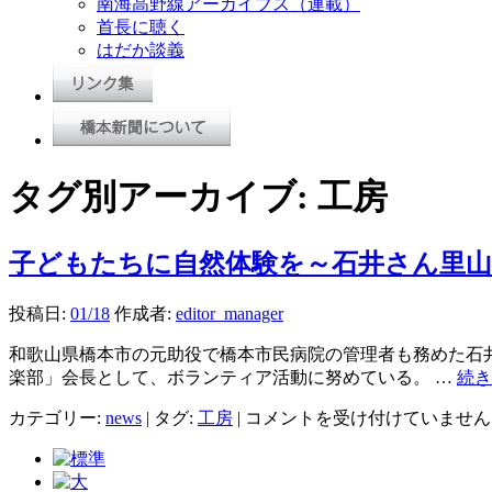
南海高野線アーカイブス（連載）
首長に聴く
はだか談義
タグ別アーカイブ:
工房
子どもたちに自然体験を～石井さん里
投稿日:
01/18
作成者:
editor_manager
和歌山県橋本市の元助役で橋本市民病院の管理者も務めた石井
楽部」会長として、ボランティア活動に努めている。 …
続
子
カテゴリー:
news
|
タグ:
工房
|
コメントを受け付けていません
ど
も
た