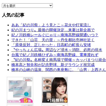
人気の記事
ああ「紀の川祭」よう見とこ～花火や灯篭流し
紀の川まつり〟最後の開催決定…来夏は新企画で
紀ノ川鉄橋レールぐにゃり～南海高野線開通いつ？
できた！「山荘 天の里」～丹生都比売神社近く
「原発反対、正しかった」日高町の町長ら安堵
〝やっちょん広場〟周辺など浸水～消防、必死の排水
台風で紀ノ川鉄橋ひずみ～南海高野線、電車渡れず
〝紀の川祭〟名称変え南馬場で開催～カッパまつり統合
橋本高と智弁和が記念野球、新グラウンド祝完成
橋本の山峡の温泉、関西の奥座敷に。「山男」上西さん