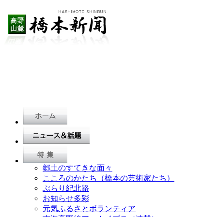
郷土のすてきな面々
こころのかたち（橋本の芸術家たち）
ぶらり紀北路
お知らせ多彩
元気ふるさとボランティア