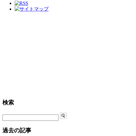
ち
に
自
然
体
験
を
～
石
井
さ
ん
里
山
づ
く
検索
り
に
精
魂
過去の記事
は