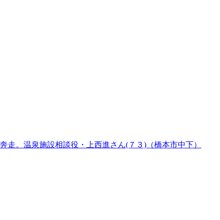
奔走。温泉施設相談役・上西進さん(７３)（橋本市中下）