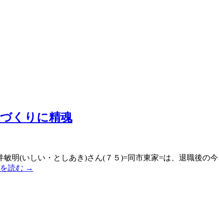
山づくりに精魂
敏明(いしい・としあき)さん(７５)=同市東家=は、退職後
きを読む
→