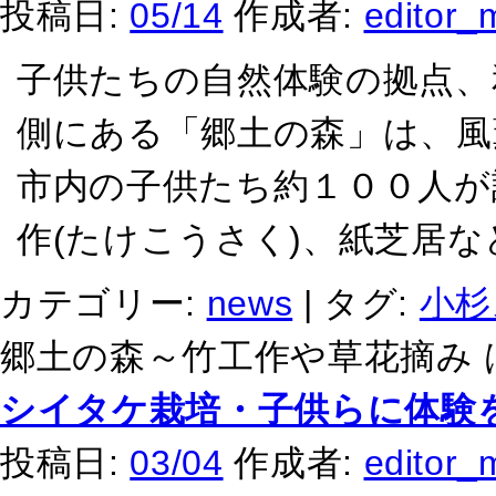
投稿日:
05/14
作成者:
editor_
子供たちの自然体験の拠点、
側にある「郷土の森」は、風
市内の子供たち約１００人が
作(たけこうさく)、紙芝居な
カテゴリー:
news
|
タグ:
小杉
郷土の森～竹工作や草花摘み 
シイタケ栽培・子供らに体験
投稿日:
03/04
作成者:
editor_