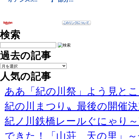
検索
過去の記事
人気の記事
ああ「紀の川祭」よう見とこ
紀の川まつり〟最後の開催決
紀ノ川鉄橋レールぐにゃり～
できた！「山荘 天の里」～