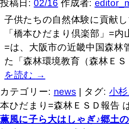
投稿日:
02/16
作成者:
editor_
子供たちの自然体験に貢献し
「橋本ひだまり倶楽部」=内
=は、大阪市の近畿中国森林
た「森林環境教育（森林ＥＳ
を読む
→
カテゴリー:
news
|
タグ:
小杉
本ひだまり=森林ＥＳＤ報告 
薫風に子ら大はしゃぎ♪郷土