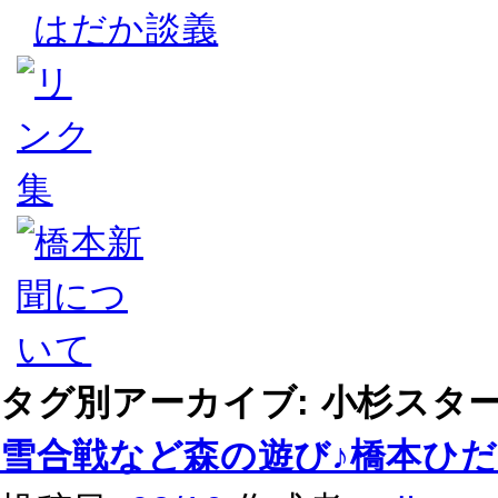
はだか談義
タグ別アーカイブ:
小杉スタ
雪合戦など森の遊び♪橋本ひだ