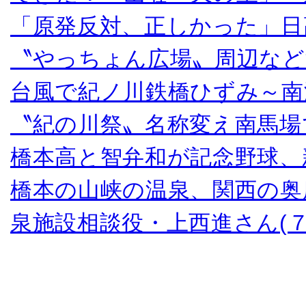
「原発反対、正しかった」日
〝やっちょん広場〟周辺など
台風で紀ノ川鉄橋ひずみ～南
〝紀の川祭〟名称変え南馬場
橋本高と智弁和が記念野球、
橋本の山峡の温泉、関西の奥
泉施設相談役・上西進さん(７