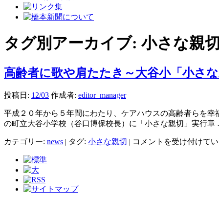
タグ別アーカイブ:
小さな親
高齢者に歌や肩たたき～大谷小「小さな
投稿日:
12/03
作成者:
editor_manager
平成２０年から５年間にわたり、ケアハウスの高齢者らを幸
の町立大谷小学校（谷口博保校長）に「小さな親切」実行章
高
カテゴリー:
news
|
タグ:
小さな親切
|
コメントを受け付けてい
齢
者
に
歌
や
肩
た