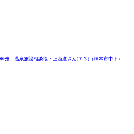
奔走。温泉施設相談役・上西進さん(７３)（橋本市中下）