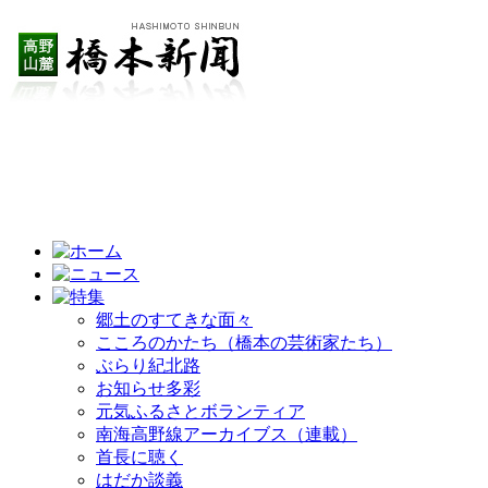
郷土のすてきな面々
こころのかたち（橋本の芸術家たち）
ぶらり紀北路
お知らせ多彩
元気ふるさとボランティア
南海高野線アーカイブス（連載）
首長に聴く
はだか談義