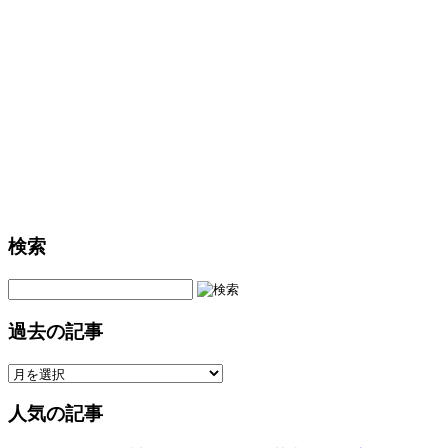
た
き
～
大
谷
小
「小
さ
な
親
切」
実
検索
行
章
は
過去の記事
人気の記事