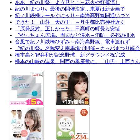
ああ「紀の川祭」よう見とこ～花火や灯篭流し
紀の川まつり〟最後の開催決定…来夏は新企画で
紀ノ川鉄橋レールぐにゃり～南海高野線開通いつ？
できた！「山荘 天の里」～丹生都比売神社近く
「原発反対、正しかった」日高町の町長ら安堵
〝やっちょん広場〟周辺など浸水～消防、必死の排水
台風で紀ノ川鉄橋ひずみ～南海高野線、電車渡れず
〝紀の川祭〟名称変え南馬場で開催～カッパまつり統合
橋本高と智弁和が記念野球、新グラウンド祝完成
橋本の山峡の温泉、関西の奥座敷に。「山男」上西さん