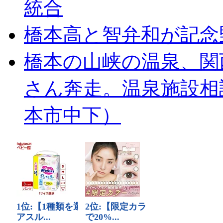
統合
橋本高と智弁和が記念
橋本の山峡の温泉、関
さん奔走。温泉施設相
本市中下）