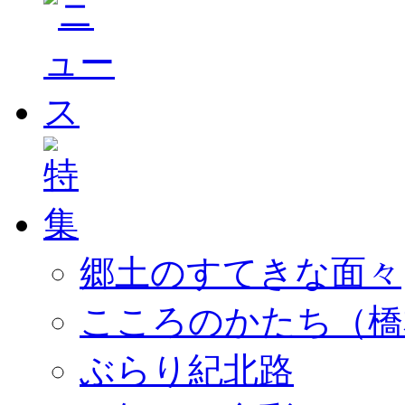
郷土のすてきな面々
こころのかたち（橋
ぶらり紀北路