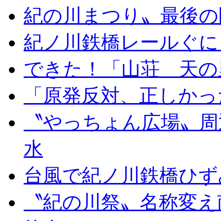
紀の川まつり〟最後の
紀ノ川鉄橋レールぐに
できた！「山荘 天の
「原発反対、正しかっ
〝やっちょん広場〟周
水
台風で紀ノ川鉄橋ひず
〝紀の川祭〟名称変え