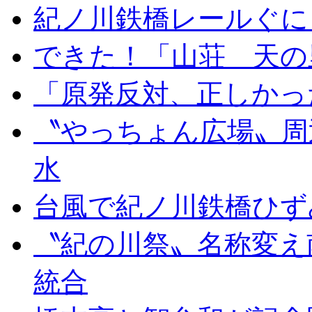
紀ノ川鉄橋レールぐに
できた！「山荘 天の
「原発反対、正しかっ
〝やっちょん広場〟周
水
台風で紀ノ川鉄橋ひず
〝紀の川祭〟名称変え
統合