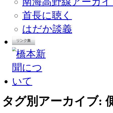
南海高野線アーカイ
首長に聴く
はだか談義
タグ別アーカイブ: