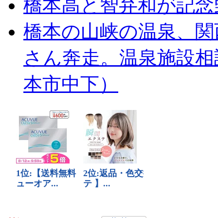
橋本高と智弁和が記念
橋本の山峡の温泉、関
さん奔走。温泉施設相
本市中下）