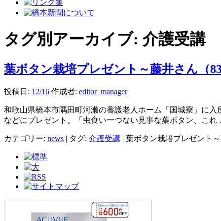
タグ別アーカイブ:
介護受講
葉ボタン栽培プレゼント～藤井さん（8
投稿日:
12/16
作成者:
editor_manager
和歌山県橋本市隅田町河瀬の養護老人ホーム「国城寮」に入
などにプレゼント。「虫食い一つない見事な葉ボタン、これ
カテゴリー:
news
|
タグ:
介護受講
|
葉ボタン栽培プレゼント～