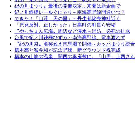
紀の川まつり〟最後の開催決定…来夏は新企画で
紀ノ川鉄橋レールぐにゃり～南海高野線開通いつ？
できた！「山荘 天の里」～丹生都比売神社近く
「原発反対、正しかった」日高町の町長ら安堵
〝やっちょん広場〟周辺など浸水～消防、必死の排水
台風で紀ノ川鉄橋ひずみ～南海高野線、電車渡れず
〝紀の川祭〟名称変え南馬場で開催～カッパまつり統合
橋本高と智弁和が記念野球、新グラウンド祝完成
橋本の山峡の温泉、関西の奥座敷に。「山男」上西さん