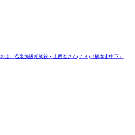
奔走。温泉施設相談役・上西進さん(７３)（橋本市中下）