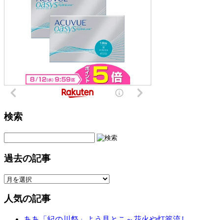
検索
過去の記事
人気の記事
ああ「紀の川祭」よう見とこ～花火や灯篭流し