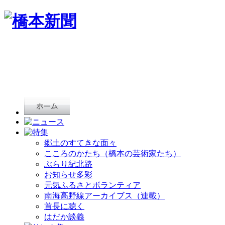
郷土のすてきな面々
こころのかたち（橋本の芸術家たち）
ぶらり紀北路
お知らせ多彩
元気ふるさとボランティア
南海高野線アーカイブス（連載）
首長に聴く
はだか談義