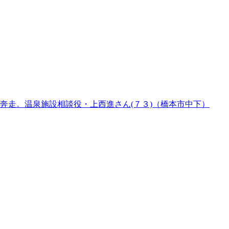
奔走。温泉施設相談役・上西進さん(７３)（橋本市中下）