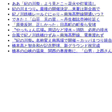
ああ「紀の川祭」よう見とこ～花火や灯篭流し
紀の川まつり〟最後の開催決定…来夏は新企画で
紀ノ川鉄橋レールぐにゃり～南海高野線開通いつ？
できた！「山荘 天の里」～丹生都比売神社近く
「原発反対、正しかった」日高町の町長ら安堵
〝やっちょん広場〟周辺など浸水～消防、必死の排水
台風で紀ノ川鉄橋ひずみ～南海高野線、電車渡れず
〝紀の川祭〟名称変え南馬場で開催～カッパまつり統合
橋本高と智弁和が記念野球、新グラウンド祝完成
橋本の山峡の温泉、関西の奥座敷に。「山男」上西さん