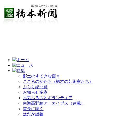
郷土のすてきな面々
こころのかたち（橋本の芸術家たち）
ぶらり紀北路
お知らせ多彩
元気ふるさとボランティア
南海高野線アーカイブス（連載）
首長に聴く
はだか談義