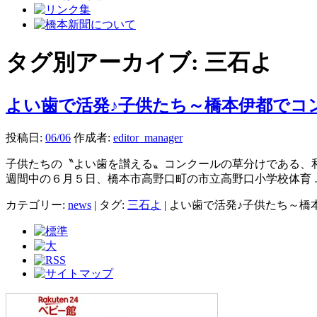
タグ別アーカイブ:
三石よ
よい歯で活発♪子供たち～橋本伊都でコ
投稿日:
06/06
作成者:
editor_manager
子供たちの〝よい歯を讃える〟コンクールの草分けである、
週間中の６月５日、橋本市高野口町の市立高野口小学校体育
カテゴリー:
news
|
タグ:
三石よ
|
よい歯で活発♪子供たち～橋