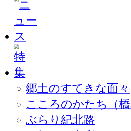
郷土のすてきな面々
こころのかたち（橋
ぶらり紀北路