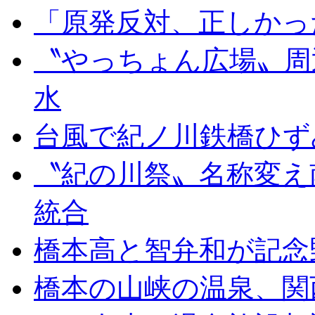
「原発反対、正しかっ
〝やっちょん広場〟周
水
台風で紀ノ川鉄橋ひず
〝紀の川祭〟名称変え
統合
橋本高と智弁和が記念
橋本の山峡の温泉、関