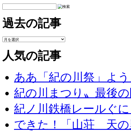
過去の記事
人気の記事
ああ「紀の川祭」よう
紀の川まつり〟最後の
紀ノ川鉄橋レールぐに
できた！「山荘 天の