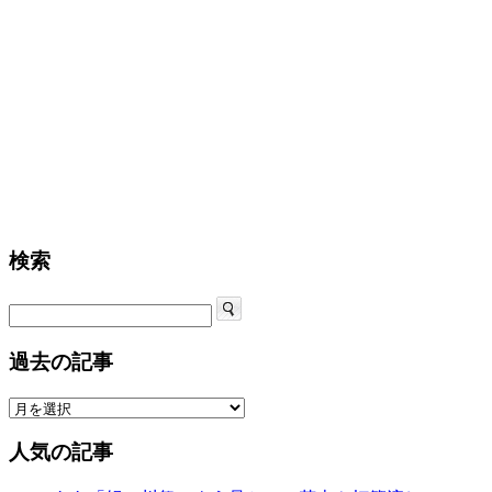
び
♪
三
谷
こ
ど
も
園・
無
病
息
検索
災
祈
る
は
過去の記事
人気の記事