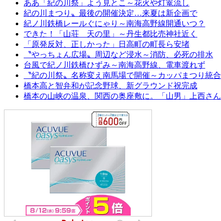
ああ「紀の川祭」よう見とこ～花火や灯篭流し
紀の川まつり〟最後の開催決定…来夏は新企画で
紀ノ川鉄橋レールぐにゃり～南海高野線開通いつ？
できた！「山荘 天の里」～丹生都比売神社近く
「原発反対、正しかった」日高町の町長ら安堵
〝やっちょん広場〟周辺など浸水～消防、必死の排水
台風で紀ノ川鉄橋ひずみ～南海高野線、電車渡れず
〝紀の川祭〟名称変え南馬場で開催～カッパまつり統合
橋本高と智弁和が記念野球、新グラウンド祝完成
橋本の山峡の温泉、関西の奥座敷に。「山男」上西さん