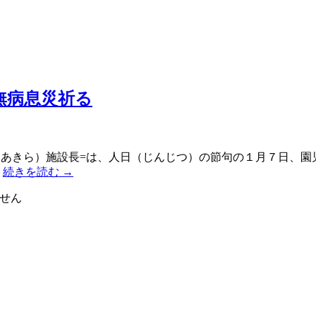
無病息災祈る
・あきら）施設長=は、人日（じんじつ）の節句の１月７日、園
…
続きを読む
→
せん