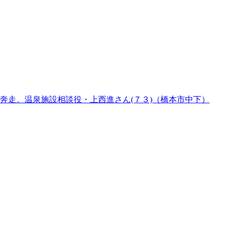
奔走。温泉施設相談役・上西進さん(７３)（橋本市中下）