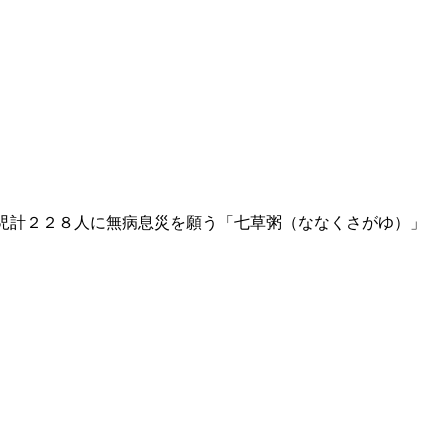
児計２２８人に無病息災を願う「七草粥（ななくさがゆ）」