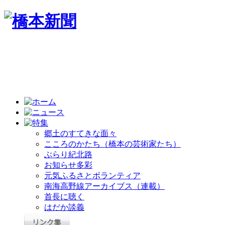
郷土のすてきな面々
こころのかたち（橋本の芸術家たち）
ぶらり紀北路
お知らせ多彩
元気ふるさとボランティア
南海高野線アーカイブス（連載）
首長に聴く
はだか談義