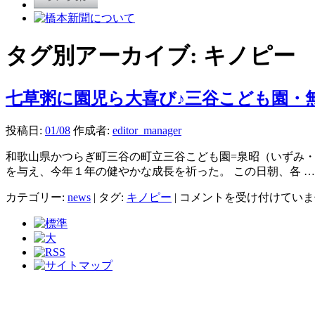
タグ別アーカイブ:
キノピー
七草粥に園児ら大喜び♪三谷こども園・
投稿日:
01/08
作成者:
editor_manager
和歌山県かつらぎ町三谷の町立三谷こども園=泉昭（いずみ
を与え、今年１年の健やかな成長を祈った。 この日朝、各 
七
カテゴリー:
news
|
タグ:
キノピー
|
コメントを受け付けていま
草
粥
に
園
児
ら
大
喜