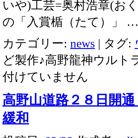
いや)工芸=奥村浩章(お
の「入賞楯（たて）」 
カテゴリー:
news
|
タグ:
ど製作♪高野龍神ウルト
付けていません
高野山道路２８日開通
緩和