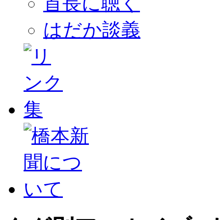
首長に聴く
はだか談義