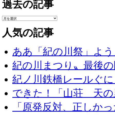
過去の記事
人気の記事
ああ「紀の川祭」よう
紀の川まつり〟最後の
紀ノ川鉄橋レールぐに
できた！「山荘 天の
「原発反対、正しかっ