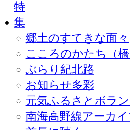
郷土のすてきな面々
こころのかたち（橋
ぶらり紀北路
お知らせ多彩
元気ふるさとボラン
南海高野線アーカイ