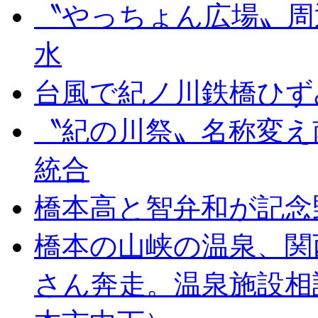
〝やっちょん広場〟周
水
台風で紀ノ川鉄橋ひず
〝紀の川祭〟名称変え
統合
橋本高と智弁和が記念
橋本の山峡の温泉、関
さん奔走。温泉施設相