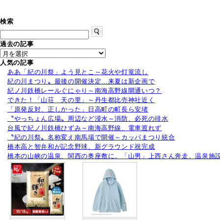
産
ア
ク
検索
セ
ス
過去の記事
バ
ス
人気の記事
は
ああ「紀の川祭」よう見とこ～花火や灯篭流し
紀の川まつり〟最後の開催決定…来夏は新企画で
紀ノ川鉄橋レールぐにゃり～南海高野線開通いつ？
できた！「山荘 天の里」～丹生都比売神社近く
「原発反対、正しかった」日高町の町長ら安堵
〝やっちょん広場〟周辺など浸水～消防、必死の排水
台風で紀ノ川鉄橋ひずみ～南海高野線、電車渡れず
〝紀の川祭〟名称変え南馬場で開催～カッパまつり統合
橋本高と智弁和が記念野球、新グラウンド祝完成
橋本の山峡の温泉、関西の奥座敷に。「山男」上西さん奔走。温泉施設