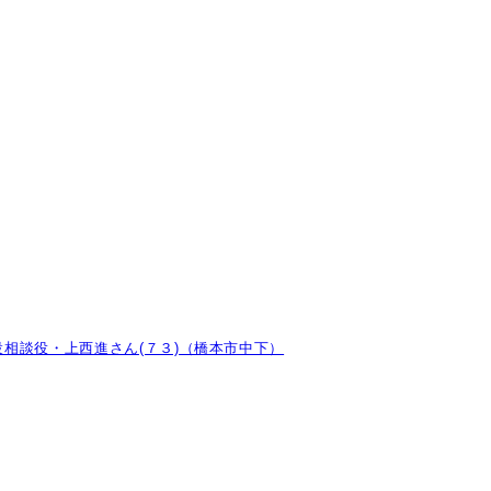
相談役・上西進さん(７３)（橋本市中下）